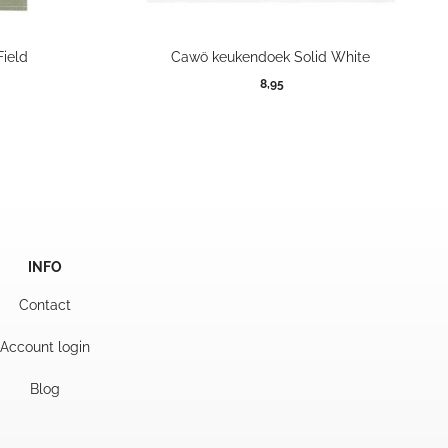
Field
Cawö keukendoek Solid White
8,95
INFO
Contact
Account login
Blog