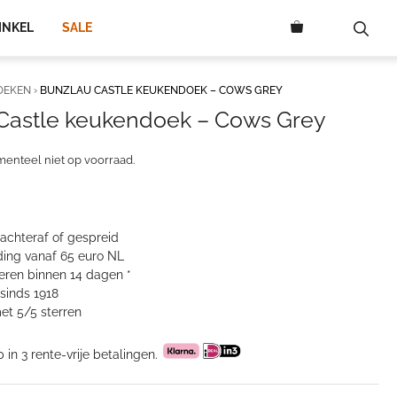
INKEL
SALE
OEKEN
›
BUNZLAU CASTLE KEUKENDOEK – COWS GREY
Castle keukendoek – Cows Grey
menteel niet op voorraad.
 achteraf of gespreid
ing vanaf 65 euro NL
neren binnen 14 dagen *
sinds 1918
et 5/5 sterren
p in 3 rente-vrije betalingen.