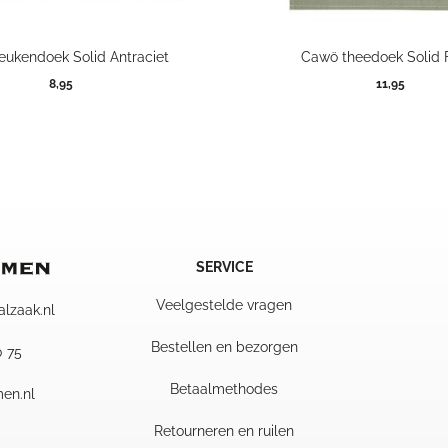
ukendoek Solid Antraciet
Cawö theedoek Solid 
8,95
11,95
SERVICE
Veelgestelde vragen
alzaak.nl
Bestellen en bezorgen
0 75
Betaalmethodes
en.nl
Retourneren en ruilen