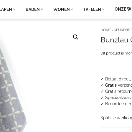
ONZE W
LAPEN
BADEN
WONEN
TAFELEN
HOME
›
KEUKEND
Bunzlau 
Dit product is mo
✓ Betaal direct,
✓
Gratis
verzend
✓ Gratis retour
✓ Speciaalzaak 
✓
Beoordeeld m
Splits je aankoo