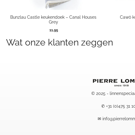
Bunzlau Castle keukendoek – Canal Houses
Cawö ke
Grey
11,95
Wat onze klanten zeggen
© 2025 - linnenspecia
✆
+31 (0)475 31 1
✉
info@pierrelomm