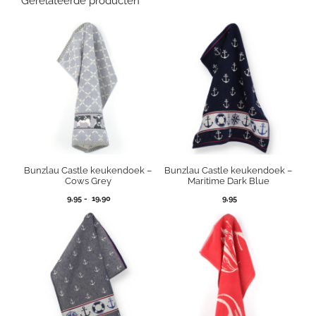
Gerelateerde producten
Bunzlau Castle keukendoek –
Bunzlau Castle keukendoek –
Cows Grey
Maritime Dark Blue
Prijsklasse:
9,95
-
19,90
9,95
9,95
tot
19,90