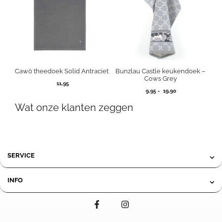
Cawö theedoek Solid Antraciet
Bunzlau Castle keukendoek –
Cows Grey
11,95
Prijsklasse:
9,95
-
19,90
9,95
Wat onze klanten zeggen
tot
19,90
SERVICE
INFO