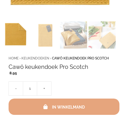
HOME
›
KEUKENDOEKEN
›
CAWÖ KEUKENDOEK PRO SCOTCH
Cawö keukendoek Pro Scotch
8,95
-
+
Cawö
keukendoek
Pro
IN WINKELMAND
Scotch
aantal