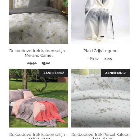
Dekbedovertrek katoen satijn –
Plaid Grijs Legend
Merano Camel
Oorspronkelijke
Huidige
69,50
39,95
Oorspronkelijke
Huidige
29,50
15,00
prijs
prijs
prijs
prijs
was:
is:
was:
is:
AANBIEDING!
69,50.
AANBIEDING!
39,95.
29,50.
15,00.
Dekbedovertrek katoen satijn –
Dekbedovertrek Percal Katoen