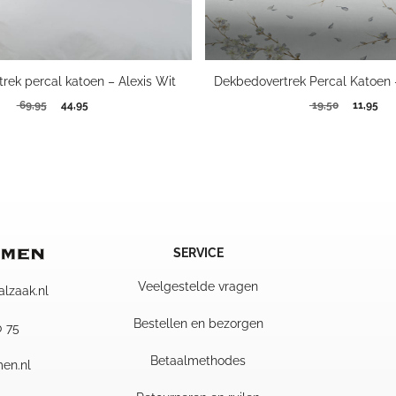
rek percal katoen – Alexis Wit
Dekbedovertrek Percal Katoen 
Oorspronkelijke
Huidige
Oorspron
Hui
69,95
44,95
19,50
11,95
prijs
prijs
prijs
prij
was:
is:
was:
is:
69,95.
44,95.
19,50.
11,
SERVICE
Veelgestelde vragen
alzaak.nl
Bestellen en bezorgen
0 75
Betaalmethodes
en.nl