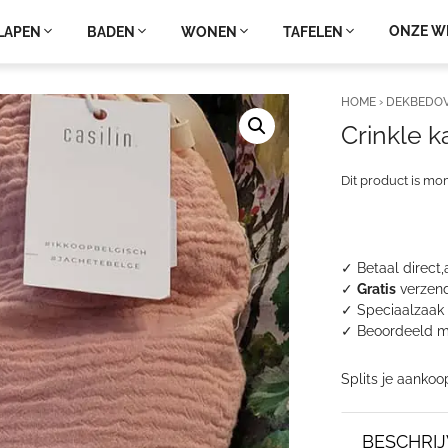
ONZE W
LAPEN
BADEN
WONEN
TAFELEN
HOME
›
DEKBEDO
Crinkle 
Dit product is mo
✓ Betaal direct,
✓
Gratis
verzend
✓ Speciaalzaak 
✓
Beoordeeld m
Splits je aankoo
BESCHRIJ