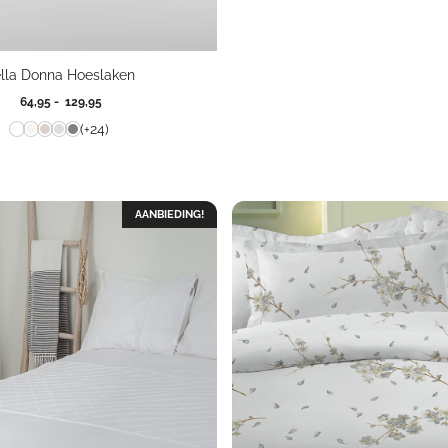
lla Donna Hoeslaken
Prijsklasse:
64,95
-
129,95
64,95
(+24)
tot
129,95
AANBIEDING!