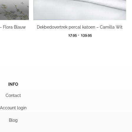
– Flora Blauw
Dekbedovertrek percal katoen – Camilla Wit
kelijke
dige
Prijsklasse:
17,95
-
139,95
s
17,95
tot
95.
139,95
INFO
Contact
Account login
Blog