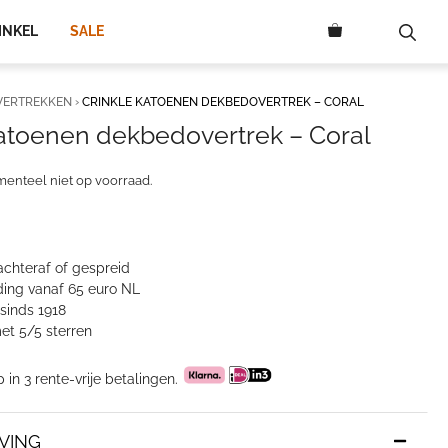
INKEL
SALE
VERTREKKEN
›
CRINKLE KATOENEN DEKBEDOVERTREK – CORAL
katoenen dekbedovertrek – Coral
menteel niet op voorraad.
achteraf of gespreid
ing vanaf 65 euro NL
sinds 1918
et 5/5 sterren
p in 3 rente-vrije betalingen.
VING