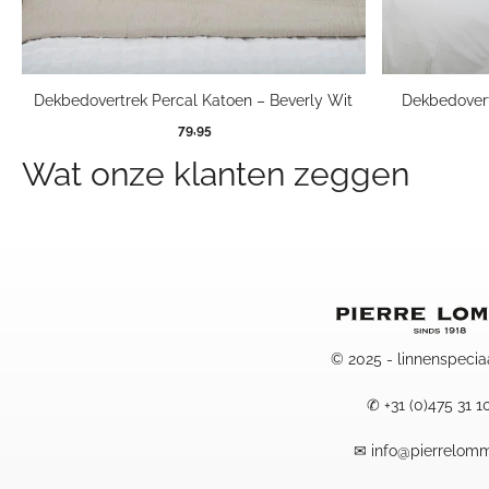
Dekbedovertrek Percal Katoen – Beverly Wit
Dekbedovert
79,95
Wat onze klanten zeggen
© 2025 - linnenspecia
✆
+31 (0)475 31 1
✉
info@pierrelomm