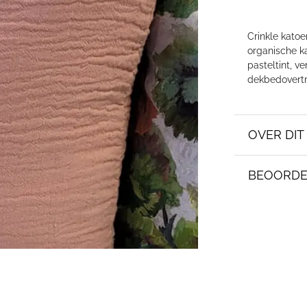
Crinkle katoe
organische ka
pasteltint, v
dekbedovertr
OVER DI
BEOORDE