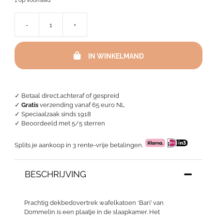
-
+
Dekbedovertrek
Bari
Pastelblauw
IN WINKELMAND
aantal
✓ Betaal direct,achteraf of gespreid
✓
Gratis
verzending vanaf 65 euro NL
✓ Speciaalzaak sinds 1918
✓
Beoordeeld met 5/5 sterren
Splits je aankoop in 3 rente-vrije betalingen.
BESCHRIJVING
Prachtig dekbedovertrek wafelkatoen ‘Bari’ van
Dommelin is een plaatje in de slaapkamer. Het