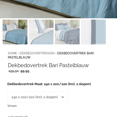
HOME
›
DEKBEDOVERTREKKEN
›
DEKBEDOVERTREK BARI
PASTELBLAUW
Dekbedovertrek Bari Pastelblauw
Oorspronkelijke
Huidige
159,50
99,95
prijs
prijs
was:
is:
Dekbedovertrek Maat
240 x 200/220 (incl. 2 slopen)
159,50.
99,95.
Wissen
1 op voorraad