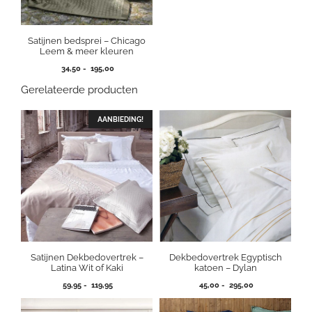
Satijnen bedsprei – Chicago
Leem & meer kleuren
Prijsklasse:
34,50
-
195,00
34,50
Gerelateerde producten
tot
195,00
AANBIEDING!
Satijnen Dekbedovertrek –
Dekbedovertrek Egyptisch
Latina Wit of Kaki
katoen – Dylan
Prijsklasse:
Prijsklasse:
59,95
-
119,95
45,00
-
295,00
59,95
45,00
tot
tot