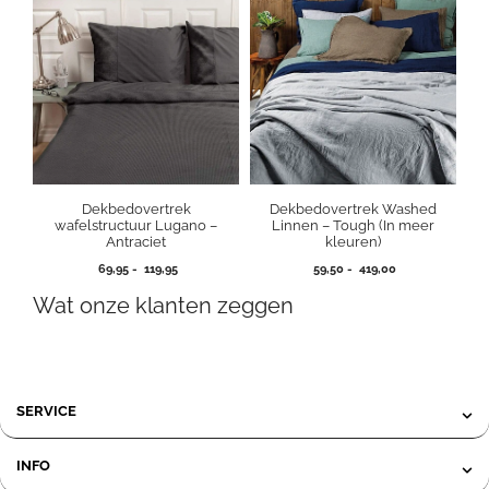
119,95
295,00
Dekbedovertrek
Dekbedovertrek Washed
wafelstructuur Lugano –
Linnen – Tough (In meer
Antraciet
kleuren)
Prijsklasse:
Prijsklasse:
69,95
-
119,95
59,50
-
419,00
69,95
59,50
Wat onze klanten zeggen
tot
tot
119,95
419,00
SERVICE
INFO