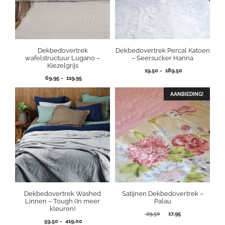
Dekbedovertrek
Dekbedovertrek Percal Katoen
wafelstructuur Lugano –
– Seersucker Hanna
Kiezelgrijs
Prijsklasse:
19,50
-
189,50
Prijsklasse:
69,95
-
119,95
19,50
69,95
tot
tot
AANBIEDING!
189,50
119,95
Dekbedovertrek Washed
Satijnen Dekbedovertrek –
Linnen – Tough (In meer
Palau
kleuren)
Oorspronkelijke
Huidige
29,50
17,95
Prijsklasse:
59,50
-
419,00
prijs
prijs