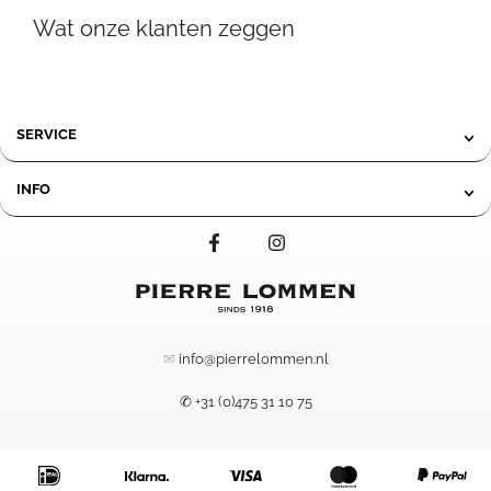
59,50
was:
is:
Wat onze klanten zeggen
tot
29,50.
17,95.
419,00
SERVICE
INFO
✉
info@pierrelommen.nl
✆ +31 (0)475 31 10 75