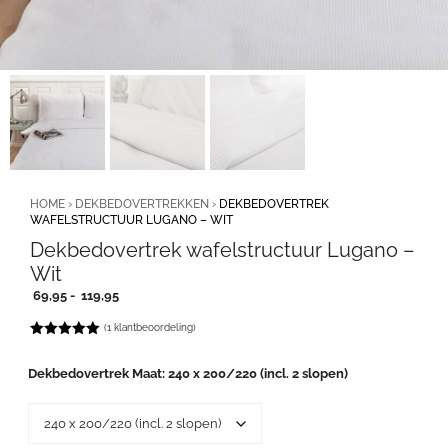
HOME
›
DEKBEDOVERTREKKEN
›
DEKBEDOVERTREK
WAFELSTRUCTUUR LUGANO – WIT
Dekbedovertrek wafelstructuur Lugano –
Wit
Prijsklasse:
69,95
-
119,95
69,95
(
1
klantbeoordeling)
tot
5.00
out of
119,95
5
Dekbedovertrek Maat
240 x 200/220 (incl. 2 slopen)