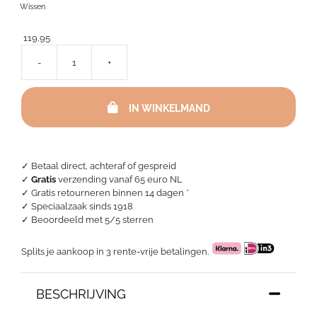
Wissen
119,95
-
+
Dekbedovertrek
wafelstructuur
Lugano
IN WINKELMAND
–
Wit
aantal
✓ Betaal direct, achteraf of gespreid
✓
Gratis
verzending vanaf 65 euro NL
✓ Gratis retourneren binnen 14 dagen *
✓ Speciaalzaak sinds 1918
✓
Beoordeeld met 5/5 sterren
Splits je aankoop in 3 rente-vrije betalingen.
BESCHRIJVING