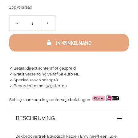
1 op voorraad
-
+
Dekbedovertrek
Egyptisch
katoen
IN WINKELMAND
satijn
-
Emy
"Confetti"
aantal
✓ Betaal direct,achteraf of gespreid
✓
Gratis
verzending vanaf 65 euro NL
✓ Speciaalzaak sinds 1918
✓
Beoordeeld met 5/5 sterren
Splits je aankoop in 3 rente-vrije betalingen.
BESCHRIJVING
Dekbedovertrek Egyptisch katoen Emy heeft een luxe