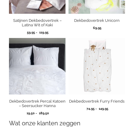
Satijnen Dekbedovertrek –
Dekbedovertrek Unicorn
Latina Wit of Kaki
69,95
Prijsklasse:
59,95
-
119,95
59,95
tot
119,95
Dekbedovertrek Percal Katoen
Dekbedovertrek Furry Friends
– Seersucker Hanna
Prijsklasse:
74,95
-
149,95
Prijsklasse:
19,50
-
189,50
74,95
19,50
tot
Wat onze klanten zeggen
tot
149,95
189,50