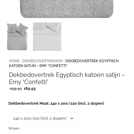
HOME
›
DEKBEDOVERTREKKEN
›
DEKBEDOVERTREK EGYPTISCH
KATOEN SATIJN – EMY “CONFETTI”
Dekbedovertrek Egyptisch katoen satijn –
Emy “Confetti”
Oorspronkelijke
Huidige
259,95
189,95
prijs
prijs
was:
is:
Dekbedovertrek Maat
240 x 200/220 (incl. 2 slopen)
259,95.
189,95.
Wissen