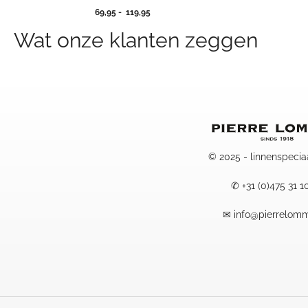
Prijsklasse:
69,95
-
119,95
69,95
Wat onze klanten zeggen
tot
119,95
© 2025 - linnenspecia
✆
+31 (0)475 31 1
✉
info@pierrelomm