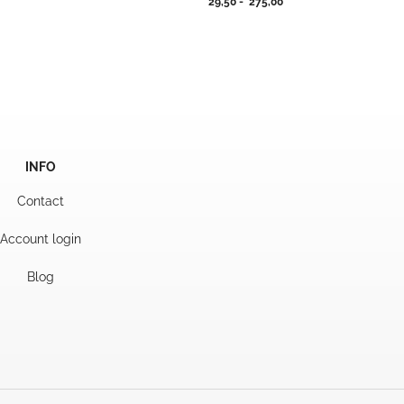
Prijsklasse:
29,50
-
275,00
jsklasse:
29,50
,50
tot
275,00
9,50
INFO
Contact
Account login
Blog