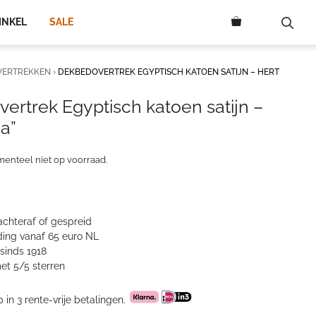
INKEL
SALE
VERTREKKEN
›
DEKBEDOVERTREK EGYPTISCH KATOEN SATIJN – HERT
ertrek Egyptisch katoen satijn –
a”
menteel niet op voorraad.
achteraf of gespreid
ing vanaf 65 euro NL
sinds 1918
et 5/5 sterren
p in 3 rente-vrije betalingen.