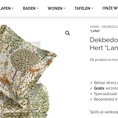
ONZE W
LAPEN
BADEN
WONEN
TAFELEN
HOME
›
DEKBEDO
“LANA”
Dekbedov
Hert “Lan
Dit product is mo
✓ Betaal direct,
✓
Gratis
verzend
✓ Speciaalzaak 
✓
Beoordeeld m
Splits je aankoo