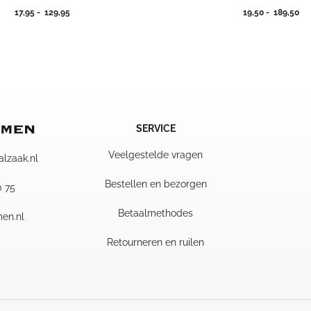
Prijsklasse:
Pri
17,95
-
129,95
19,50
-
189,50
17,95
19
tot
tot
129,95
18
SERVICE
Veelgestelde vragen
alzaak.nl
Bestellen en bezorgen
0 75
Betaalmethodes
en.nl
Retourneren en ruilen