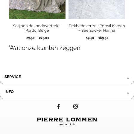
Satijnen dekbedovertrek –
Dekbedovertrek Percal Katoen
Pordoi Beige
– Seersucker Hanna
Prijsklasse:
Prijsklasse:
29,50
-
275,00
19,50
-
189,50
29,50
19,50
Wat onze klanten zeggen
tot
tot
275,00
189,50
SERVICE
INFO