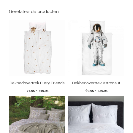
Gerelateerde producten
Dekbedovertrek Furry Friends
Dekbedovertrek Astronaut
Prijsklasse:
Prijsklasse:
74,95
-
149,95
69,95
-
139,95
74,95
69,95
tot
tot
149,95
139,95