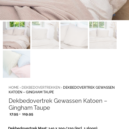
HOME
›
DEKBEDOVERTREKKEN
›
DEKBEDOVERTREK GEWASSEN
KATOEN – GINGHAM TAUPE
Dekbedovertrek Gewassen Katoen –
Gingham Taupe
Prijsklasse:
17,95
-
119,95
17,95
tot
Dekbedovertrek Maat
140 x 200/220 (incl. 1 sloop)