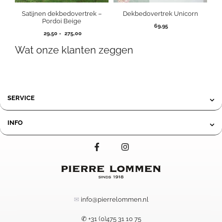
Satijnen dekbedovertrek –
Dekbedovertrek Unicorn
Pordoi Beige
69,95
Prijsklasse:
29,50
-
275,00
29,50
Wat onze klanten zeggen
tot
275,00
SERVICE
INFO
✉
info@pierrelommen.nl
✆ +31 (0)475 31 10 75