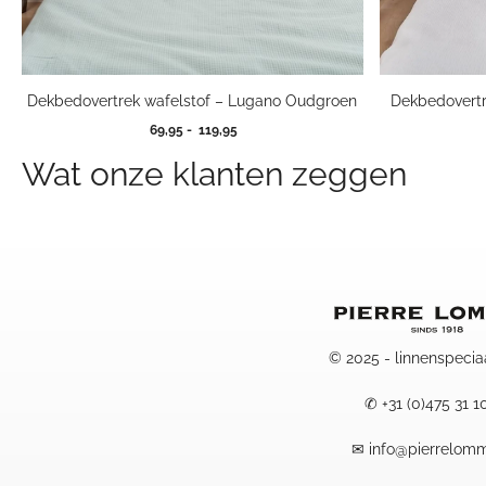
Dekbedovertr
Dekbedovertrek wafelstof – Lugano Oudgroen
Prijsklasse:
69,95
-
119,95
69,95
Wat onze klanten zeggen
tot
119,95
© 2025 - linnenspecia
✆
+31 (0)475 31 1
✉
info@pierrelomm