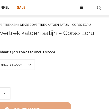
275,00
INKEL
SALE
VERTREKKEN
›
DEKBEDOVERTREK KATOEN SATIJN – CORSO ECRU
ertrek katoen satijn – Corso Ecru
rijsklasse:
9,50
ot
 Maat
140 x 200/220 (incl. 1 sloop)
75,00
+