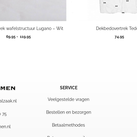
ek wafelstructuur Lugano – Wit
Dekbedovertrek Te
Prijsklasse:
69,95
-
119,95
74,95
69,95
tot
119,95
SERVICE
Veelgestelde vragen
alzaak.nl
Bestellen en bezorgen
0 75
Betaalmethodes
en.nl