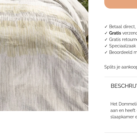
-
Corso
Ecru
aantal
✓ Betaal direct,
✓
Gratis
verzend
✓ Gratis retour
✓ Speciaalzaak 
✓
Beoordeeld m
Splits je aankoo
BESCHRIJ
Het Dommelin
aan en heeft 
slaapkamer ee