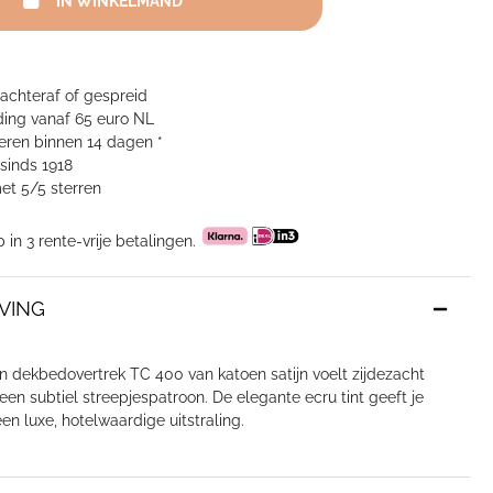
IN WINKELMAND
 achteraf of gespreid
ing vanaf 65 euro NL
neren binnen 14 dagen *
sinds 1918
et 5/5 sterren
p in 3 rente-vrije betalingen.
VING
 dekbedovertrek TC 400 van katoen satijn voelt zijdezacht
een subtiel streepjespatroon. De elegante ecru tint geeft je
n luxe, hotelwaardige uitstraling.