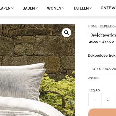
ONZE W
LAPEN
BADEN
WONEN
TAFELEN
HOME
›
DEKBEDO
Dekbedov
P
29,50
-
275,00
2
t
Dekbedovertrek
2
Wissen
129,50
-
Dekbedovertrek
katoen
satijn