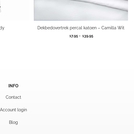
ddy
Dekbedovertrek percal katoen – Camilla Wit
Prijsklasse:
17,95
-
139,95
17,95
tot
139,95
INFO
Contact
Account login
Blog