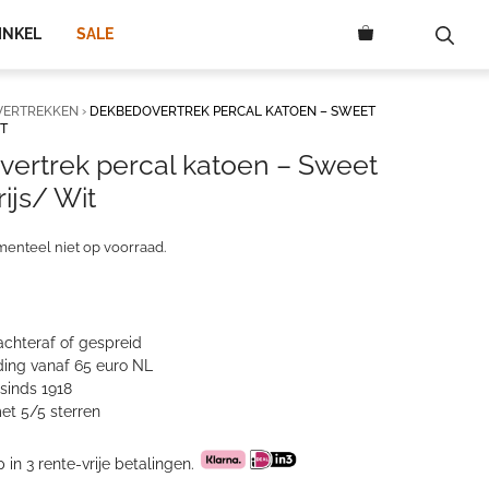
INKEL
SALE
VERTREKKEN
›
DEKBEDOVERTREK PERCAL KATOEN – SWEET
IT
ertrek percal katoen – Sweet
ijs/ Wit
menteel niet op voorraad.
achteraf of gespreid
ing vanaf 65 euro NL
sinds 1918
et 5/5 sterren
p in 3 rente-vrije betalingen.