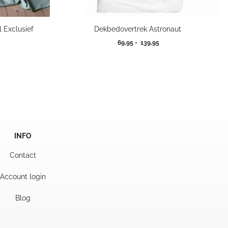
 Exclusief
Dekbedovertrek Astronaut
ijsklasse:
Prijsklasse:
69,95
-
139,95
1,00
69,95
t
tot
4,00
139,95
INFO
Contact
Account login
Blog