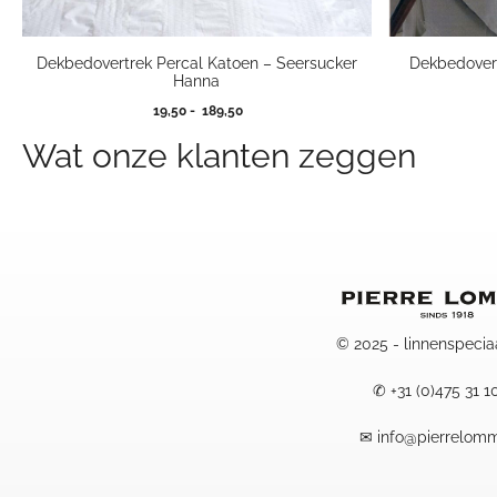
Dekbedovertrek Percal Katoen – Seersucker
Dekbedovert
Hanna
Prijsklasse:
19,50
-
189,50
19,50
Wat onze klanten zeggen
tot
189,50
© 2025 - linnenspecia
✆
+31 (0)475 31 1
✉
info@pierrelomm