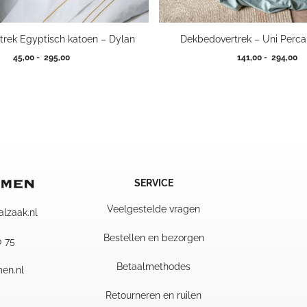
rek Egyptisch katoen – Dylan
Dekbedovertrek – Uni Percal
Prijsklasse:
Pr
45,00
-
295,00
141,00
-
294,00
45,00
14
tot
to
295,00
29
SERVICE
Veelgestelde vragen
alzaak.nl
Bestellen en bezorgen
0 75
Betaalmethodes
en.nl
Retourneren en ruilen