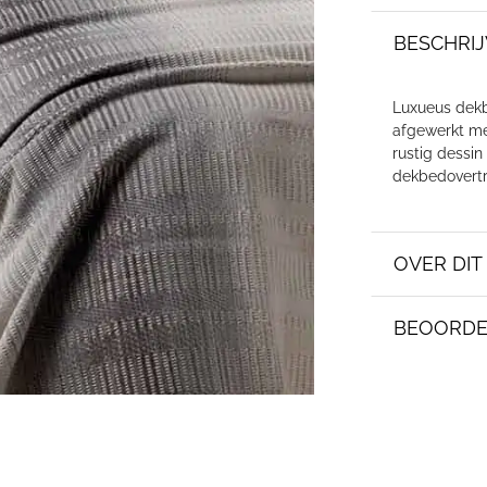
BESCHRIJ
Luxueus dekb
afgewerkt me
rustig dessin
dekbedovertr
OVER DI
BEOORDE