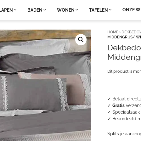
ONZE W
LAPEN
BADEN
WONEN
TAFELEN
HOME
›
DEKBEDO
MIDDENGRIJS/ W
Dekbedov
Middengr
Dit product is mo
✓ Betaal direct,
✓
Gratis
verzend
✓ Speciaalzaak 
✓
Beoordeeld m
Splits je aankoo