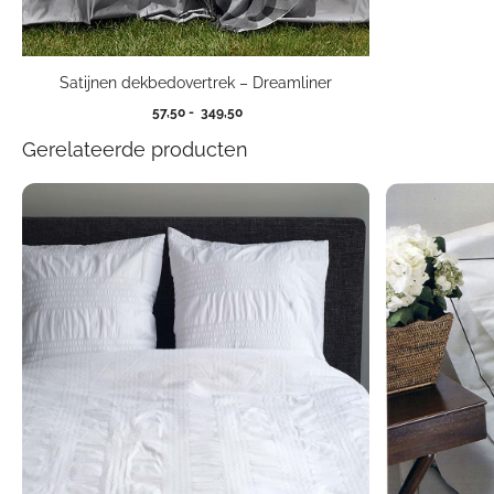
Satijnen dekbedovertrek – Dreamliner
Prijsklasse:
57,50
-
349,50
57,50
Gerelateerde producten
tot
349,50