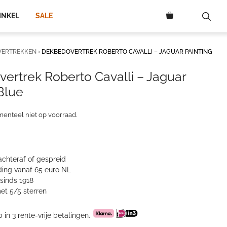
INKEL
SALE
VERTREKKEN
›
DEKBEDOVERTREK ROBERTO CAVALLI – JAGUAR PAINTING
ertrek Roberto Cavalli – Jaguar
Blue
menteel niet op voorraad.
achteraf of gespreid
ing vanaf 65 euro NL
sinds 1918
et 5/5 sterren
p in 3 rente-vrije betalingen.