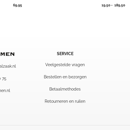
Pri
69,95
19,50
-
189,50
19
tot
18
SERVICE
Veelgestelde vragen
alzaak.nl
Bestellen en bezorgen
0 75
Betaalmethodes
en.nl
Retourneren en ruilen