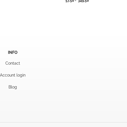
Prijsklasse:
57,50
-
349,50
jsklasse:
57,50
,50
tot
349,50
9,50
INFO
Contact
Account login
Blog