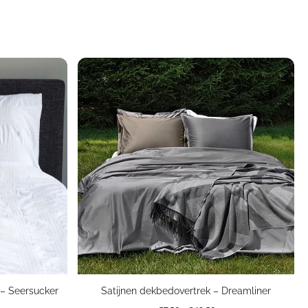
 – Seersucker
Satijnen dekbedovertrek – Dreamliner