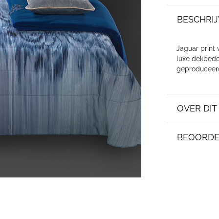
BESCHRIJ
Jaguar print 
luxe dekbedo
geproduceerd 
OVER DI
BEOORDE