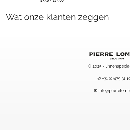
Prijsklasse:
17,50
-
175,00
17,50
tot
Wat onze klanten zeggen
175,00
© 2025 - linnenspecia
✆
+31 (0)475 31 1
✉
info@pierrelomm