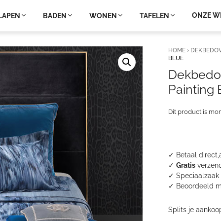
ONZE W
LAPEN
BADEN
WONEN
TAFELEN
HOME
›
DEKBEDO
BLUE
Dekbedov
Painting 
Dit product is mo
✓ Betaal direct,
✓
Gratis
verzend
✓ Speciaalzaak 
✓
Beoordeeld m
Splits je aankoo