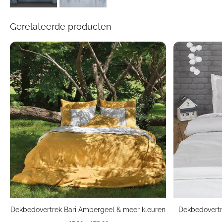
Gerelateerde producten
Dekbedovertrek Bari Ambergeel & meer kleuren
Dekbedovert