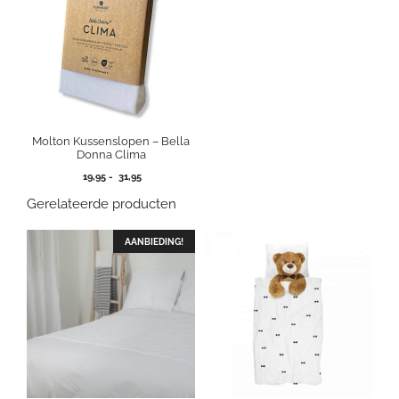
Molton Kussenslopen – Bella
Donna Clima
Prijsklasse:
19,95
-
31,95
19,95
Gerelateerde producten
tot
31,95
AANBIEDING!