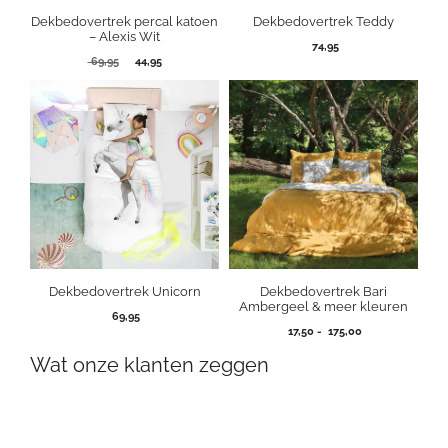
Dekbedovertrek percal katoen
Dekbedovertrek Teddy
– Alexis Wit
74,95
Oorspronkelijke
Huidige
69,95
44,95
prijs
prijs
was:
is:
69,95.
44,95.
Dekbedovertrek Unicorn
Dekbedovertrek Bari
Ambergeel & meer kleuren
69,95
Prijsklasse:
17,50
-
175,00
17,50
Wat onze klanten zeggen
tot
175,00