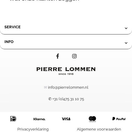
76,00.
37,95.
SERVICE
INFO
✉
info@pierrelommen.nl
✆ +31 (0)475 31 10 75
44,95
Privacyverklaring
Algemene voorwaarden