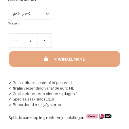
Wissen
-
+
Efteling
Long
Sleeve
IN WINKELMAND
Dress
Kids
-
Droomvlucht
aantal
✓ Betaal direct, achteraf of gespreid
✓
Gratis
verzending vanaf 65 euro NL
✓ Gratis retourneren binnen 14 dagen *
✓ Speciaalzaak sinds 1918
✓
Beoordeeld met 5/5 sterren
Splits je aankoop in 3 rente-vrije betalingen.