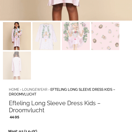
HOME
›
LOUNGEWEAR
›
EFTELING LONG SLEEVE DRESS KIDS –
DROOMVLUCHT
Efteling Long Sleeve Dress Kids –
Droomvlucht
44,95
Maat
92 (1,5-2Y)