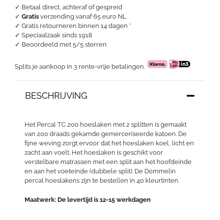
aantal
✓ Betaal direct, achteraf of gespreid
✓
Gratis
verzending vanaf 65 euro NL
✓ Gratis retourneren binnen 14 dagen *
✓ Speciaalzaak sinds 1918
✓
Beoordeeld met 5/5 sterren
Splits je aankoop in 3 rente-vrije betalingen.
BESCHRIJVING
Het Percal TC 200 hoeslaken met 2 splitten is gemaakt
van 200 draads gekamde gemerceriseerde katoen. De
fijne weving zorgt ervoor dat het hoeslaken koel, licht en
zacht aan voelt. Het hoeslaken is geschikt voor
verstelbare matrassen met een split aan het hoofdeinde
en aan het voeteinde (dubbele split). De Dommelin
percal hoeslakens zijn te bestellen in 40 kleurtinten.
Maatwerk: De levertijd is 12-15 werkdagen