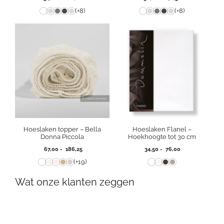
54,00
90,00
(+8)
(+8)
tot
tot
126,00
171,50
Hoeslaken topper – Bella
Hoeslaken Flanel –
Donna Piccola
Hoekhoogte tot 30 cm
Prijsklasse:
Prijsklasse:
67,00
-
186,25
34,50
-
76,00
67,00
34,50
(+19)
tot
tot
186,25
76,00
Wat onze klanten zeggen