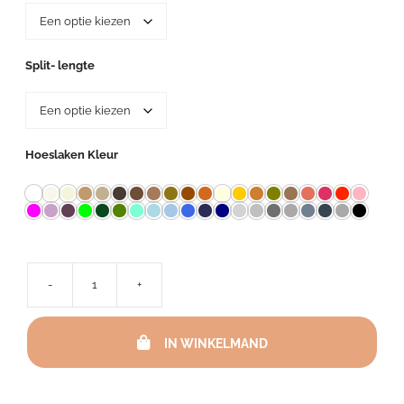
Split- lengte
Hoeslaken Kleur
-
+
Hoeslaken
Percal
TC
IN WINKELMAND
200
Met
2
Splitten