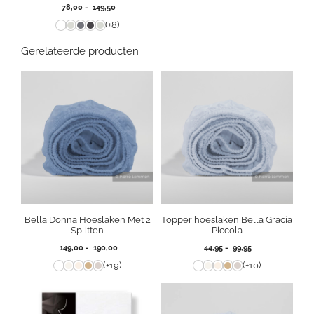
Prijsklasse:
78,00
-
149,50
78,00
(+8)
tot
149,50
Gerelateerde producten
Bella Donna Hoeslaken Met 2
Topper hoeslaken Bella Gracia
Splitten
Piccola
Prijsklasse:
Prijsklasse:
149,00
-
190,00
44,95
-
99,95
149,00
44,95
(+19)
(+10)
tot
tot
190,00
99,95