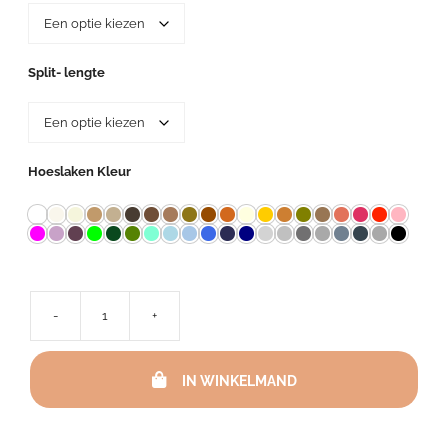
Split- lengte
Hoeslaken Kleur
-
+
Hoeslaken
Satijn
TC
IN WINKELMAND
300
Met
2
Splitten