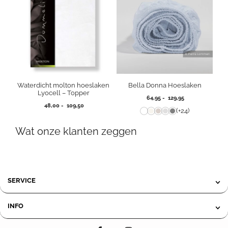
Waterdicht molton hoeslaken
Bella Donna Hoeslaken
Lyocell – Topper
Prijsklasse:
64,95
-
129,95
Prijsklasse:
48,00
-
109,50
64,95
(+24)
48,00
tot
tot
129,95
Wat onze klanten zeggen
109,50
SERVICE
INFO