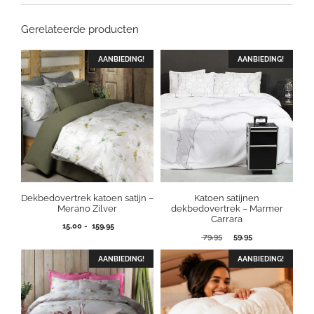
Gerelateerde producten
AANBIEDING!
AANBIEDING!
Dekbedovertrek katoen satijn –
Katoen satijnen
Merano Zilver
dekbedovertrek – Marmer
Carrara
Prijsklasse:
15,00
-
159,95
Oorspronkelijke
Huidige
15,00
79,95
59,95
prijs
prijs
tot
was:
is:
AANBIEDING!
159,95
AANBIEDING!
79,95.
59,95.