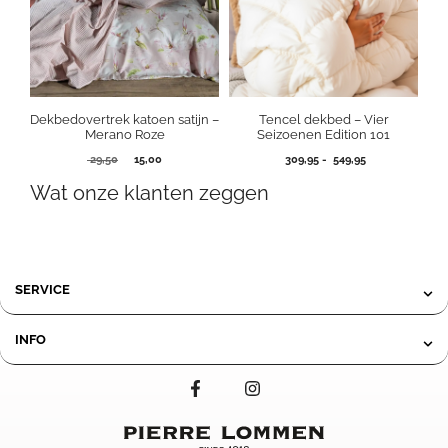
Dekbedovertrek katoen satijn –
Tencel dekbed – Vier
Merano Roze
Seizoenen Edition 101
Oorspronkelijke
Huidige
Prijsklasse:
29,50
15,00
309,95
-
549,95
prijs
prijs
309,95
Wat onze klanten zeggen
was:
is:
tot
29,50.
15,00.
549,95
SERVICE
INFO