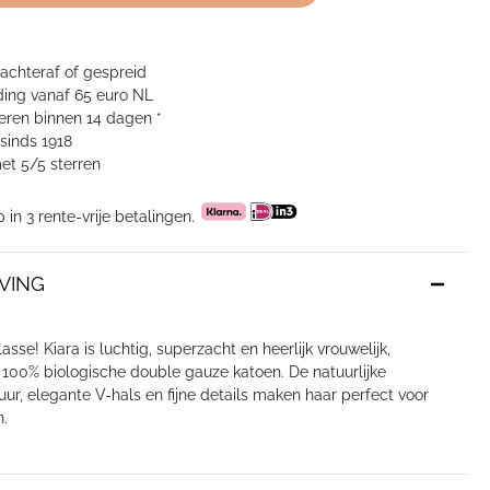
 achteraf of gespreid
ing vanaf 65 euro NL
neren binnen 14 dagen *
sinds 1918
et 5/5 sterren
p in 3 rente-vrije betalingen.
VING
sse! Kiara is luchtig, superzacht en heerlijk vrouwelijk,
100% biologische double gauze katoen. De natuurlijke
uur, elegante V-hals en fijne details maken haar perfect voor
n.