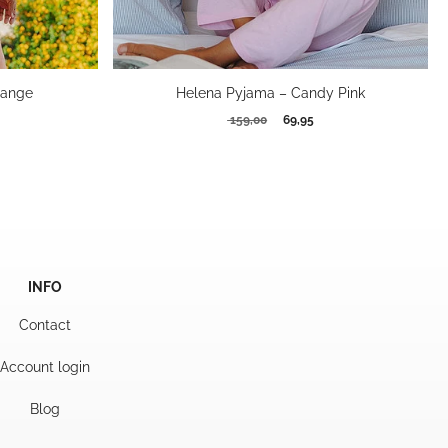
range
Helena Pyjama – Candy Pink
kelijke
idige
Oorspronkelijke
Huidige
159,00
69,95
js
prijs
prijs
was:
is:
,95.
159,00.
69,95.
INFO
Contact
Account login
Blog