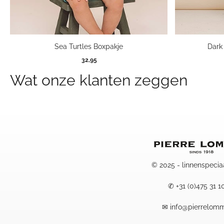
Sea Turtles Boxpakje
Dark
32,95
Wat onze klanten zeggen
© 2025 - linnenspecia
✆
+31 (0)475 31 1
✉
info@pierrelomm