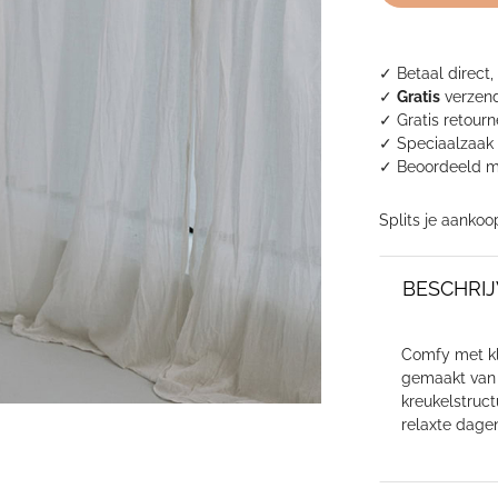
✓ Betaal direct,
✓
Gratis
verzend
✓ Gratis retour
✓ Speciaalzaak 
✓
Beoordeeld m
Splits je aankoo
BESCHRIJ
Comfy met kla
gemaakt van 
kreukelstruct
relaxte dage