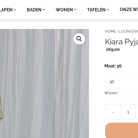
ONZE W
LAPEN
BADEN
WONEN
TAFELEN
HOME
›
LOUNGEW
Kiara Py
169,00
Maat
36
Wissen
-
Kiara
Pyjama
Sage
aantal