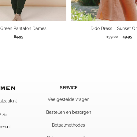
 Green Pantalon Dames
Dido Dress – Sunset O
Oorspron
Hu
64,95
159,00
49,95
prijs
pri
was:
is:
159,00.
49
SERVICE
Veelgestelde vragen
alzaak.nl
Bestellen en bezorgen
0 75
Betaalmethodes
en.nl