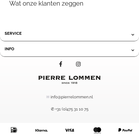
Wat onze klanten zeggen
tot
275,00
SERVICE
INFO
✉
info@pierrelommen.nl
✆ +31 (0)475 31 10 75
34,95
-