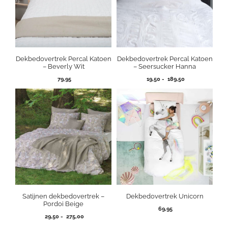
Dekbedovertrek Percal Katoen
Dekbedovertrek Percal Katoen
– Beverly Wit
– Seersucker Hanna
Prijsklasse:
79,95
19,50
-
189,50
19,50
tot
189,50
Satijnen dekbedovertrek –
Dekbedovertrek Unicorn
Pordoi Beige
69,95
Prijsklasse:
29,50
-
275,00
29,50