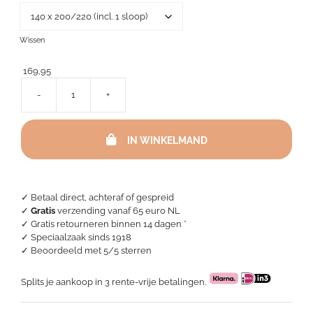
Wissen
169,95
-
+
Linnen
dekbedovertrek
T&C
IN WINKELMAND
-
Zand
aantal
✓ Betaal direct, achteraf of gespreid
✓
Gratis
verzending vanaf 65 euro NL
✓ Gratis retourneren binnen 14 dagen *
✓ Speciaalzaak sinds 1918
✓
Beoordeeld met 5/5 sterren
Splits je aankoop in 3 rente-vrije betalingen.