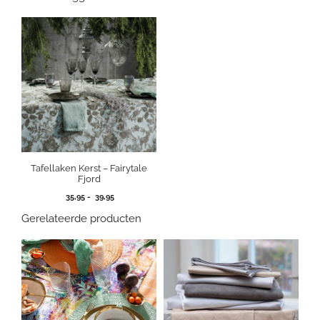
Tafellaken Kerst – Fairytale
Fjord
Prijsklasse:
35,95
-
39,95
35,95
Gerelateerde producten
tot
39,95