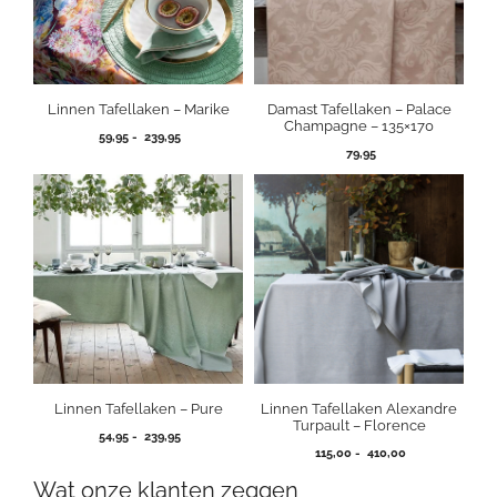
Linnen Tafellaken – Marike
Damast Tafellaken – Palace
Champagne – 135×170
Prijsklasse:
59,95
-
239,95
59,95
79,95
tot
239,95
Linnen Tafellaken – Pure
Linnen Tafellaken Alexandre
Turpault – Florence
Prijsklasse:
54,95
-
239,95
Prijsklasse:
54,95
115,00
-
410,00
115,00
tot
Wat onze klanten zeggen
tot
239,95