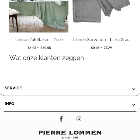
Linnen Tafellaken – Pure
Linnen Servetten – Liska Grau
Prijsklasse:
Prijsklasse:
54,95
-
239,95
59,95
-
77,70
54,95
59,95
Wat onze klanten zeggen
tot
tot
239,95
77,70
SERVICE
INFO