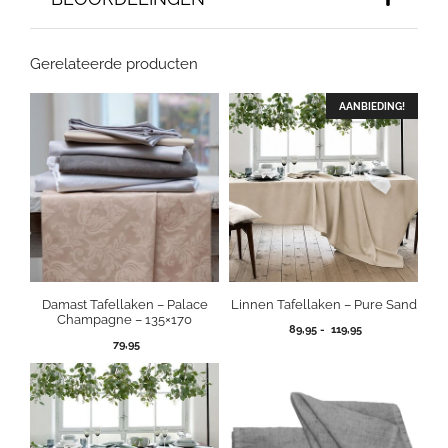
Gerelateerde producten
AANBIEDING!
Damast Tafellaken – Palace
Linnen Tafellaken – Pure Sand
Champagne – 135×170
Prijsklasse:
89,95
-
119,95
79,95
89,95
tot
119,95