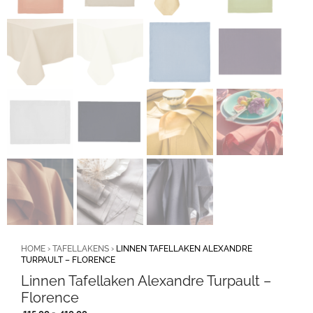
HOME
›
TAFELLAKENS
›
LINNEN TAFELLAKEN ALEXANDRE
TURPAULT – FLORENCE
Linnen Tafellaken Alexandre Turpault –
Florence
Prijsklasse:
115,00
-
410,00