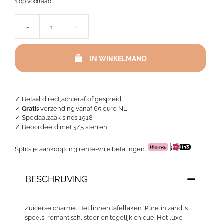
1 op voorraad
prijs
prijs
was:
is:
179,95.
89,95.
-
+
Linnen
Tafellaken
-
IN WINKELMAND
Pure
Sand
aantal
✓ Betaal direct,achteraf of gespreid
✓
Gratis
verzending vanaf 65 euro NL
✓ Speciaalzaak sinds 1918
✓
Beoordeeld met 5/5 sterren
Splits je aankoop in 3 rente-vrije betalingen.
BESCHRIJVING
Zuiderse charme. Het linnen tafellaken ‘Pure’ in zand is
speels, romantisch, stoer en tegelijk chique. Het luxe