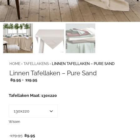
HOME
›
TAFELLAKENS
›
LINNEN TAFELLAKEN – PURE SAND
Linnen Tafellaken – Pure Sand
Prijsklasse:
89,95
-
119,95
89,95
tot
Tafellaken Maat
130x220
119,95
Wissen
Oorspronkelijke
Huidige
179,95
89,95