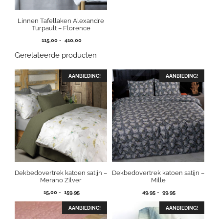
Linnen Tafellaken Alexandre
Turpault – Florence
Prijsklasse:
115,00
-
410,00
115,00
Gerelateerde producten
tot
410,00
AANBIEDING!
AANBIEDING!
Dekbedovertrek katoen satijn –
Dekbedovertrek katoen satijn –
Merano Zilver
Mille
Prijsklasse:
Prijsklasse:
15,00
-
159,95
49,95
-
99,95
15,00
49,95
tot
tot
AANBIEDING!
AANBIEDING!
159,95
99,95