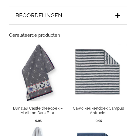
BEOORDELINGEN
Gerelateerde producten
Bunzlau Castle theedoek –
Cawö keukendoek Campus
Maritime Dark Blue
Antraciet
9,95
9,95