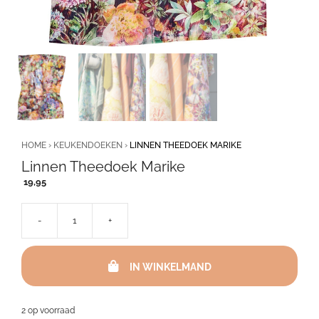
HOME
›
KEUKENDOEKEN
›
LINNEN THEEDOEK MARIKE
Linnen Theedoek Marike
19,95
-
+
Linnen
Theedoek
Marike
IN WINKELMAND
aantal
2 op voorraad