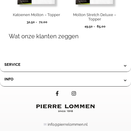
Katoenen Molton – Topper
Molton Stretch Deluxe –
Topper
Prijsklasse:
32,50
-
72,00
Prijsklasse:
32,50
49,50
-
85,00
49,50
tot
Wat onze klanten zeggen
tot
72,00
85,00
SERVICE
INFO
✉
info@pierrelommen.nl