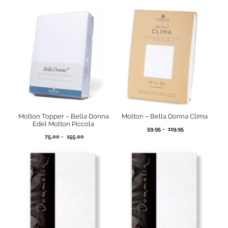
Molton Topper – Bella Donna
Molton – Bella Donna Clima
Edel Molton Piccola
Prijsklasse:
59,95
-
119,95
Prijsklasse:
75,00
-
155,00
59,95
75,00
tot
tot
119,95
155,00