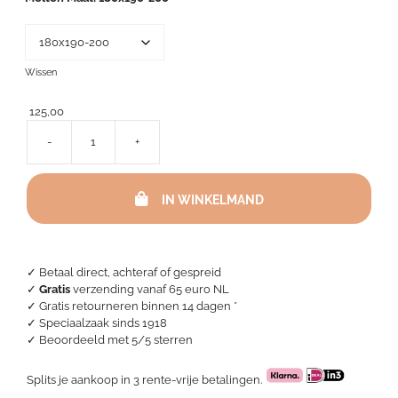
155,00
Wissen
125,00
-
+
Molton
topper
-
IN WINKELMAND
Bella
Donna
Clima
Piccola
aantal
✓ Betaal direct, achteraf of gespreid
✓
Gratis
verzending vanaf 65 euro NL
✓ Gratis retourneren binnen 14 dagen *
✓ Speciaalzaak sinds 1918
✓
Beoordeeld met 5/5 sterren
Splits je aankoop in 3 rente-vrije betalingen.