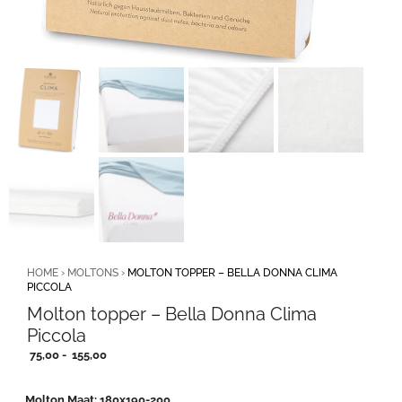
HOME
›
MOLTONS
›
MOLTON TOPPER – BELLA DONNA CLIMA
PICCOLA
Molton topper – Bella Donna Clima
Piccola
Prijsklasse:
75,00
-
155,00
75,00
tot
Molton Maat
180x190-200