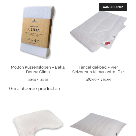
AANBIEDING!
Molton Kussenslopen – Bella
Tencel dekbed – Vier
Donna Clima
Seizoenen Klimacontrol Fair
Prijsklasse:
Prijsklasse:
19,95
-
31,95
387,00
-
739,00
19,95
387,00
Gerelateerde producten
tot
tot
31,95
739,00