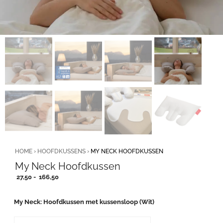
HOME
›
HOOFDKUSSENS
›
MY NECK HOOFDKUSSEN
My Neck Hoofdkussen
Prijsklasse:
27,50
-
166,50
27,50
tot
My Neck
Hoofdkussen met kussensloop (Wit)
166,50