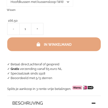
Wissen
166,50
-
+
My
Neck
Hoofdkussen
IN WINKELMAND
aantal
✓ Betaal direct,achteraf of gespreid
✓
Gratis
verzending vanaf 65 euro NL
✓ Speciaalzaak sinds 1918
✓
Beoordeeld met 5/5 sterren
Splits je aankoop in 3 rente-vrije betalingen.
BESCHRIJVING