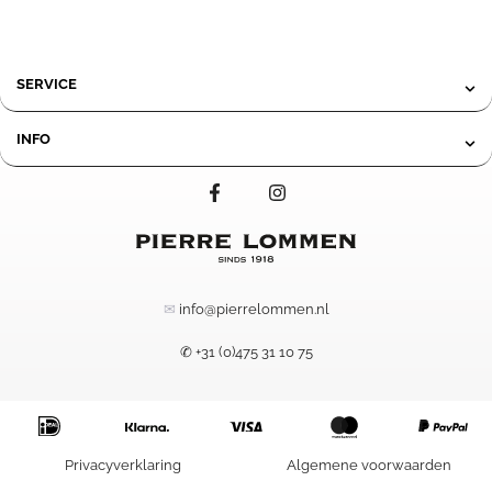
SERVICE
INFO
✉
info@pierrelommen.nl
✆ +31 (0)475 31 10 75
27,50
-
Prijsklasse:
Privacyverklaring
Algemene voorwaarden
166,50
27,50