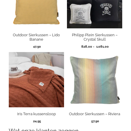
Outdoor Sierkussen – Lido
Philipp Plein Sierkussen –
Banane
Crystal Skull
Prijsklasse:
47,90
828,00
-
1.081,00
828,00
tot
1.081,00
Iris Terra kussensloop
Outdoor Sierkussen – Riviera
24,95
57,90