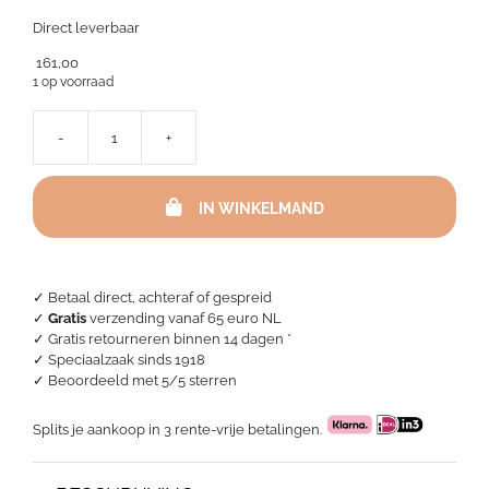
Direct leverbaar
161,00
1 op voorraad
-
+
Philipp
Plein
Sierkussen
IN WINKELMAND
-
Chains
Black/
Silver
aantal
✓ Betaal direct, achteraf of gespreid
✓
Gratis
verzending vanaf 65 euro NL
✓ Gratis retourneren binnen 14 dagen *
✓ Speciaalzaak sinds 1918
✓
Beoordeeld met 5/5 sterren
Splits je aankoop in 3 rente-vrije betalingen.