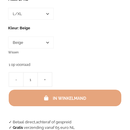
249,00.
189,95.
Kleur
Beige
Wissen
1 op voorraad
-
+
Roberto
Cavalli
Badjas
IN WINKELMAND
-
Okapi
Beige
/
Grigio
✓ Betaal direct,achteraf of gespreid
aantal
✓
Gratis
verzending vanaf 65 euro NL