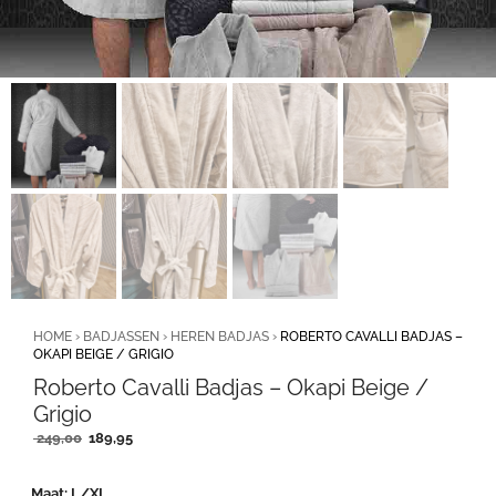
HOME
›
BADJASSEN
›
HEREN BADJAS
›
ROBERTO CAVALLI BADJAS –
OKAPI BEIGE / GRIGIO
Roberto Cavalli Badjas – Okapi Beige /
Grigio
Oorspronkelijke
Huidige
249,00
189,95
prijs
prijs
was:
is:
Maat
L/XL