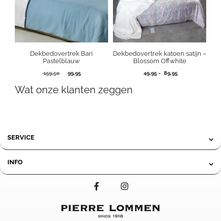
Dekbedovertrek Bari
Dekbedovertrek katoen satijn –
Pastelblauw
Blossom Offwhite
Oorspronkelijke
Huidige
Prijsklasse:
159,50
99,95
49,95
-
89,95
prijs
prijs
49,95
Wat onze klanten zeggen
was:
is:
tot
159,50.
99,95.
89,95
SERVICE
INFO