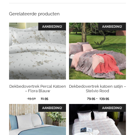
Gerelateerde producten
AANBIEDING!
AANBIEDING!
Dekbedovertrek Percal Katoen
Dekbedovertrek katoen satijn –
– Flora Blauw
Stelvio Rood
Oorspronkelijke
Huidige
Prijsklasse:
19,50
11,95
79,95
-
139,95
prijs
prijs
79,95
was:
is:
tot
AANBIEDING!
AANBIEDING!
19,50.
11,95.
139,95