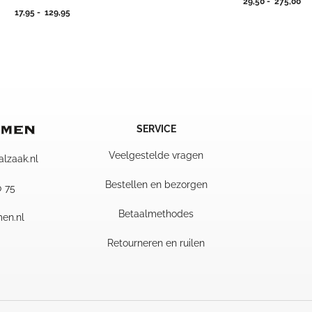
Pri
29,50
-
275,00
Prijsklasse:
17,95
-
129,95
29
17,95
tot
tot
27
129,95
SERVICE
Veelgestelde vragen
alzaak.nl
Bestellen en bezorgen
0 75
Betaalmethodes
en.nl
Retourneren en ruilen