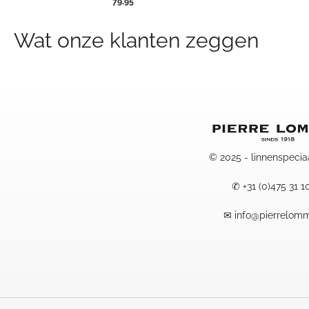
79,95
Wat onze klanten zeggen
© 2025 - linnenspecia
✆
+31 (0)475 31 1
✉
info@pierrelomm