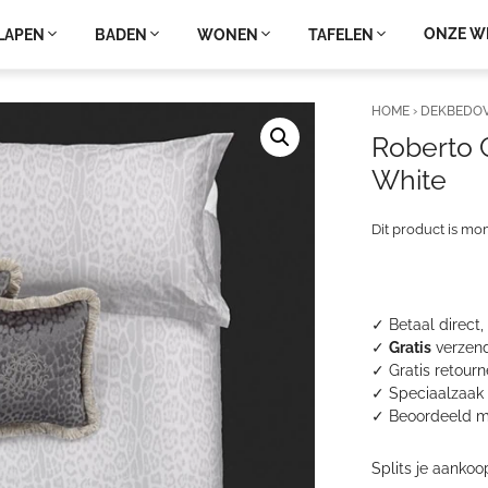
ONZE W
LAPEN
BADEN
WONEN
TAFELEN
HOME
›
DEKBEDO
Roberto 
White
Dit product is mo
✓ Betaal direct,
✓
Gratis
verzend
✓ Gratis retour
✓ Speciaalzaak 
✓
Beoordeeld m
Splits je aankoo