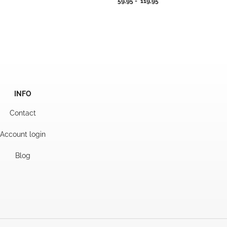
jsklasse:
Prijsklasse:
59,95
-
119,95
,50
59,95
tot
5,00
119,95
INFO
Contact
Account login
Blog