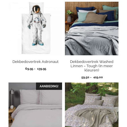
Dekbedovertrek Astronaut
Dekbedovertrek Washed
Linnen – Tough (In meer
Prijsklasse:
69,95
-
139,95
kleuren)
69,95
Prijsklasse:
59,50
-
419,00
tot
59,50
139,95
tot
AANBIEDING!
419,00