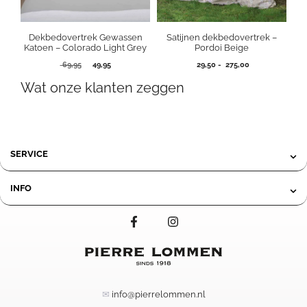
Dekbedovertrek Gewassen
Satijnen dekbedovertrek –
Katoen – Colorado Light Grey
Pordoi Beige
Oorspronkelijke
Huidige
Prijsklasse:
69,95
49,95
29,50
-
275,00
prijs
prijs
29,50
Wat onze klanten zeggen
was:
is:
tot
69,95.
49,95.
275,00
SERVICE
INFO
✉
info@pierrelommen.nl