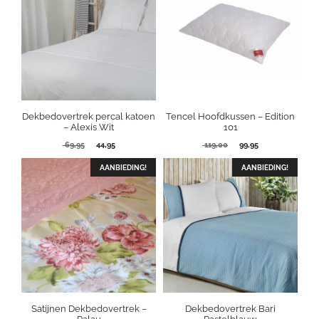
Dekbedovertrek percal katoen
Tencel Hoofdkussen – Edition
– Alexis Wit
101
Oorspronkelijke
Huidige
Oorspronkelijke
Huidige
69,95
44,95
119,00
99,95
prijs
prijs
prijs
prijs
was:
is:
was:
is:
AANBIEDING!
AANBIEDING!
69,95.
44,95.
119,00.
99,95.
Satijnen Dekbedovertrek –
Dekbedovertrek Bari