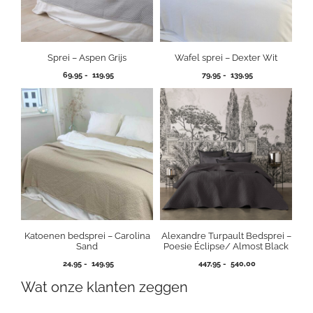
Sprei – Aspen Grijs
Wafel sprei – Dexter Wit
Prijsklasse:
Prijsklasse:
69,95
-
119,95
79,95
-
139,95
69,95
79,95
tot
tot
119,95
139,95
Katoenen bedsprei – Carolina
Alexandre Turpault Bedsprei –
Sand
Poesie Éclipse/ Almost Black
Prijsklasse:
Prijsklasse:
24,95
-
149,95
447,95
-
540,00
24,95
447,95
Wat onze klanten zeggen
tot
tot
149,95
540,00