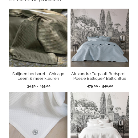
Satijnen bedsprei – Chicago
Alexandre Turpault Bedsprei –
Leem & meer kleuren
Poesie Baltique/ Baltic Blue
Prijsklasse:
Prijsklasse:
34,50
-
195,00
479,00
-
540,00
34,50
479,00
tot
tot
195,00
540,00