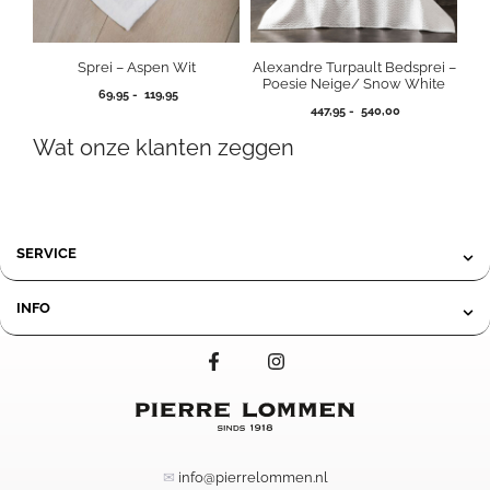
Sprei – Aspen Wit
Alexandre Turpault Bedsprei –
Poesie Neige/ Snow White
Prijsklasse:
69,95
-
119,95
Prijsklasse:
69,95
447,95
-
540,00
447,95
tot
Wat onze klanten zeggen
tot
119,95
540,00
SERVICE
INFO
✉
info@pierrelommen.nl