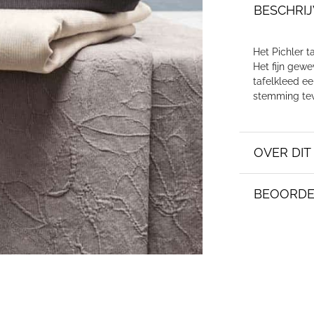
BESCHRIJ
Het Pichler t
Het fijn gewe
tafelkleed ee
stemming tev
OVER DI
BEOORDE