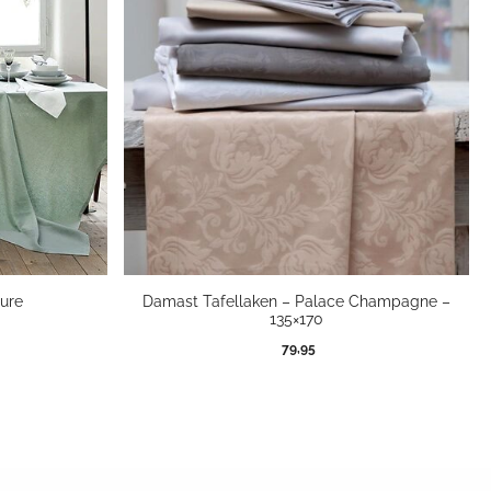
Pure
Damast Tafellaken – Palace Champagne –
135×170
jsklasse:
79,95
,95
9,95