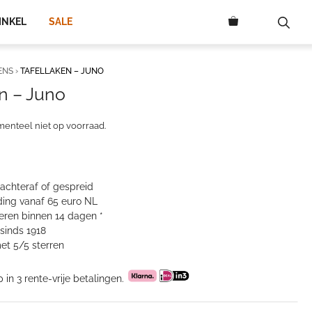
INKEL
SALE
ENS
›
TAFELLAKEN – JUNO
n – Juno
menteel niet op voorraad.
 achteraf of gespreid
ing vanaf 65 euro NL
neren binnen 14 dagen *
sinds 1918
et 5/5 sterren
p in 3 rente-vrije betalingen.