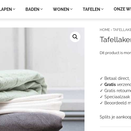
ONZE W
LAPEN
BADEN
WONEN
TAFELEN
HOME
›
TAFELLAK
Tafellake
Dit product is mo
✓ Betaal direct,
✓
Gratis
verzend
✓ Gratis retour
✓ Speciaalzaak 
✓
Beoordeeld m
Splits je aankoo