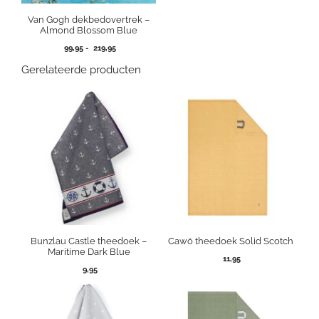
Van Gogh dekbedovertrek –
Almond Blossom Blue
Prijsklasse:
99,95
-
219,95
99,95
Gerelateerde producten
tot
219,95
Bunzlau Castle theedoek –
Cawö theedoek Solid Scotch
Maritime Dark Blue
11,95
9,95