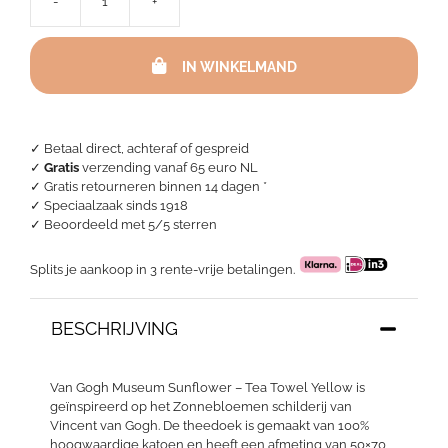
-
+
Van
Gogh
Museum
IN WINKELMAND
Sunflower
-
Tea
Towel
Yellow
✓ Betaal direct, achteraf of gespreid
aantal
✓
Gratis
verzending vanaf 65 euro NL
✓ Gratis retourneren binnen 14 dagen *
✓ Speciaalzaak sinds 1918
✓
Beoordeeld met 5/5 sterren
Splits je aankoop in 3 rente-vrije betalingen.
BESCHRIJVING
Van Gogh Museum Sunflower – Tea Towel Yellow is
geïnspireerd op het Zonnebloemen schilderij van
Vincent van Gogh. De theedoek is gemaakt van 100%
hoogwaardige katoen en heeft een afmeting van 50×70