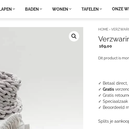
ONZE W
LAPEN
BADEN
WONEN
TAFELEN
HOME
›
VERZWAR
Verzwar
169,00
Dit product is mo
✓ Betaal direct,
✓
Gratis
verzend
✓ Gratis retour
✓ Speciaalzaak 
✓
Beoordeeld m
Splits je aankoo