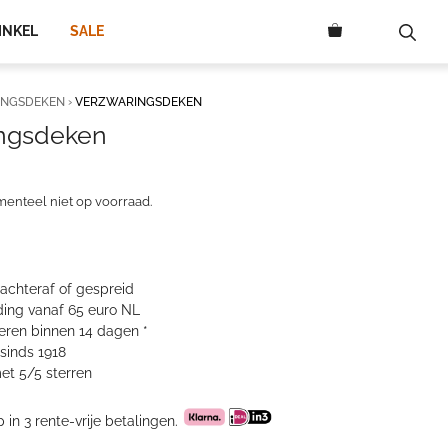
INKEL
SALE
INGSDEKEN
›
VERZWARINGSDEKEN
ingsdeken
menteel niet op voorraad.
 achteraf of gespreid
ing vanaf 65 euro NL
neren binnen 14 dagen *
sinds 1918
et 5/5 sterren
p in 3 rente-vrije betalingen.