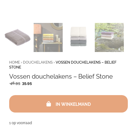
HOME
›
DOUCHELAKENS
›
VOSSEN DOUCHELAKENS – BELIEF
STONE
Vossen douchelakens – Belief Stone
Oorspronkelijke
Huidige
46,95
35,95
prijs
prijs
was:
is:
Vossen
46,95.
35,95.
douchelakens
IN WINKELMAND
-
Belief
Stone
1 op voorraad
aantal