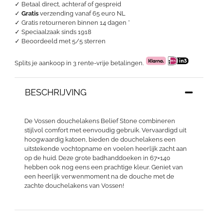
✓ Betaal direct, achteraf of gespreid
✓
Gratis
verzending vanaf 65 euro NL
✓ Gratis retourneren binnen 14 dagen *
✓ Speciaalzaak sinds 1918
✓
Beoordeeld met 5/5 sterren
Splits je aankoop in 3 rente-vrije betalingen.
BESCHRIJVING
De Vossen douchelakens Belief Stone combineren
stijlvol comfort met eenvoudig gebruik. Vervaardigd uit
hoogwaardig katoen, bieden de douchelakens een
uitstekende vochtopname en voelen heerlijk zacht aan
op de huid. Deze grote badhanddoeken in 67×140
hebben ook nog eens een prachtige kleur. Geniet van
een heerlijk verwenmoment na de douche met de
zachte douchelakens van Vossen!