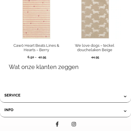
Cawö Heart Beats Lines &
We love dogs – teckel
Hearts – Berry
douchelaken Beige
Prijsklasse:
6,50
-
42,95
44,95
6,50
Wat onze klanten zeggen
tot
42,95
SERVICE
INFO