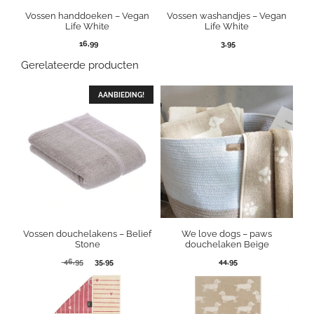
Vossen handdoeken – Vegan
Vossen washandjes – Vegan
Life White
Life White
16,99
3,95
Gerelateerde producten
AANBIEDING!
Vossen douchelakens – Belief
We love dogs – paws
Stone
douchelaken Beige
Oorspronkelijke
Huidige
46,95
35,95
44,95
prijs
prijs
was:
is:
46,95.
35,95.