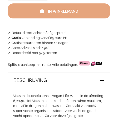
douchelakens
-
IN WINKELMAND
Vegan
Life
White
aantal
✓ Betaal direct, achteraf of gespreid
✓
Gratis
verzending vanaf 65 euro NL
✓ Gratis retourneren binnen 14 dagen *
✓ Speciaalzaak sinds 1918
✓
Beoordeeld met 5/5 sterren
Splits je aankoop in 3 rente-vrije betalingen.
BESCHRIJVING
Vossen douchelakens – Vegan Life White in de afmeting
67×140. Het Vossen badlaken heeft een ruime maat om je
mee af te drogen na het wassen. Gemaakt van 100%
superzachte organische katoen, zeer zacht en goed
vocht opneembaar. Ga voor deze fijne grote