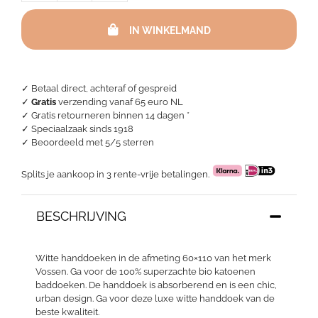
handdoeken
-
IN WINKELMAND
Vegan
Life
White
aantal
✓ Betaal direct, achteraf of gespreid
✓
Gratis
verzending vanaf 65 euro NL
✓ Gratis retourneren binnen 14 dagen *
✓ Speciaalzaak sinds 1918
✓
Beoordeeld met 5/5 sterren
Splits je aankoop in 3 rente-vrije betalingen.
BESCHRIJVING
Witte handdoeken in de afmeting 60×110 van het merk
Vossen. Ga voor de 100% superzachte bio katoenen
baddoeken. De handdoek is absorberend en is een chic,
urban design. Ga voor deze luxe witte handdoek van de
beste kwaliteit.