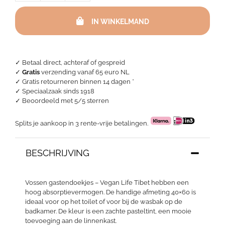
gastendoek
-
IN WINKELMAND
Vegan
Life
Tibet
aantal
✓ Betaal direct, achteraf of gespreid
✓
Gratis
verzending vanaf 65 euro NL
✓ Gratis retourneren binnen 14 dagen *
✓ Speciaalzaak sinds 1918
✓
Beoordeeld met 5/5 sterren
Splits je aankoop in 3 rente-vrije betalingen.
BESCHRIJVING
Vossen gastendoekjes – Vegan Life Tibet hebben een
hoog absorptievermogen. De handige afmeting 40×60 is
ideaal voor op het toilet of voor bij de wasbak op de
badkamer. De kleur is een zachte pasteltint, een mooie
toevoeging aan de linnenkast.