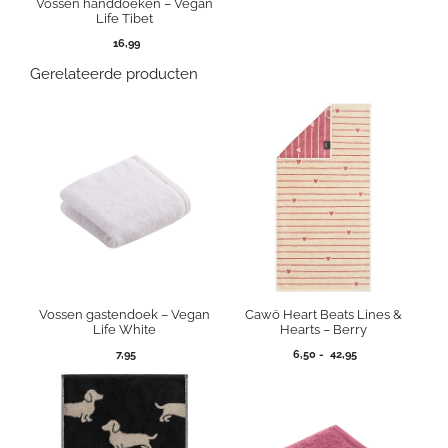
Vossen handdoeken – Vegan
Life Tibet
16,99
Gerelateerde producten
Vossen gastendoek – Vegan
Cawö Heart Beats Lines &
Life White
Hearts – Berry
Prijsklasse:
7,95
6,50
-
42,95
6,50
tot
42,95