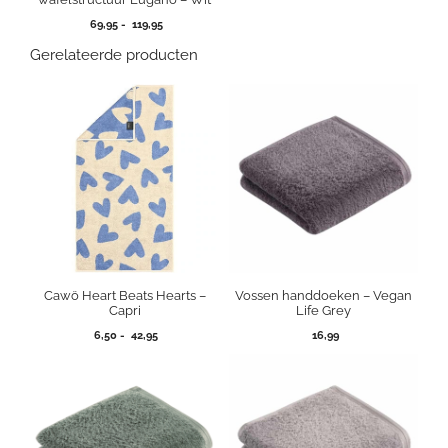
Prijsklasse:
69,95
-
119,95
69,95
Gerelateerde producten
tot
119,95
Cawö Heart Beats Hearts –
Vossen handdoeken – Vegan
Capri
Life Grey
Prijsklasse:
6,50
-
42,95
16,99
6,50
tot
42,95