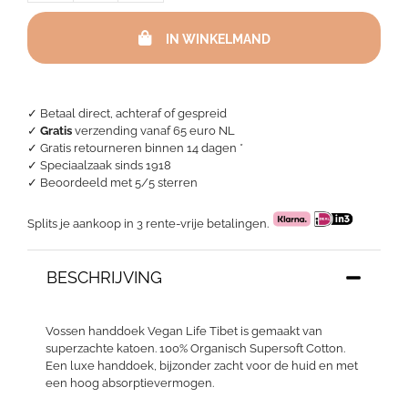
handdoeken
-
IN WINKELMAND
Vegan
Life
Tibet
aantal
✓ Betaal direct, achteraf of gespreid
✓
Gratis
verzending vanaf 65 euro NL
✓ Gratis retourneren binnen 14 dagen *
✓ Speciaalzaak sinds 1918
✓
Beoordeeld met 5/5 sterren
Splits je aankoop in 3 rente-vrije betalingen.
BESCHRIJVING
Vossen handdoek Vegan Life Tibet is gemaakt van
superzachte katoen. 100% Organisch Supersoft Cotton.
Een luxe handdoek, bijzonder zacht voor de huid en met
een hoog absorptievermogen.