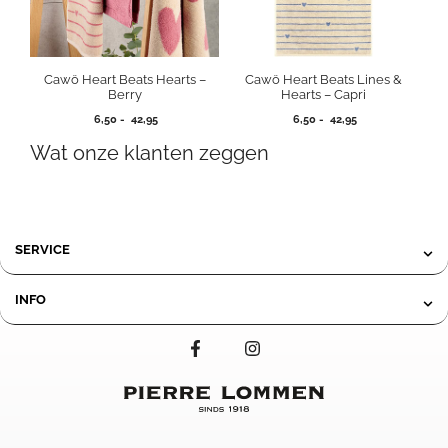
Cawö Heart Beats Hearts –
Cawö Heart Beats Lines &
Berry
Hearts – Capri
Prijsklasse:
Prijsklasse:
6,50
-
42,95
6,50
-
42,95
6,50
6,50
Wat onze klanten zeggen
tot
tot
42,95
42,95
SERVICE
INFO