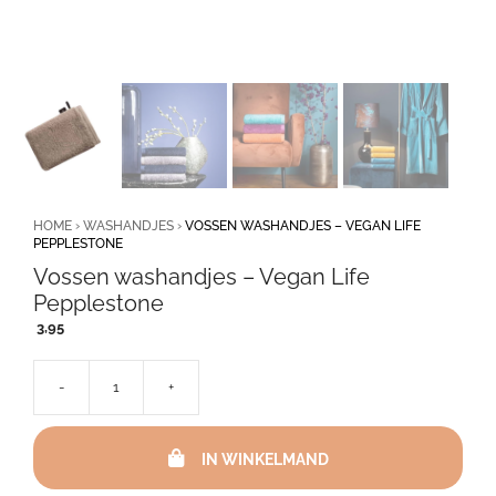
HOME
›
WASHANDJES
›
VOSSEN WASHANDJES – VEGAN LIFE
PEPPLESTONE
Vossen washandjes – Vegan Life
Pepplestone
3,95
-
+
Vossen
washandjes
-
IN WINKELMAND
Vegan
Life