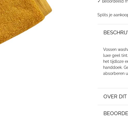
✓
Beoordeeld m
Splits je aankoo
BESCHRIJ
Vossen washa
luxe geel tin
het tijdloze 
handdoek. Ge
absorberen u
OVER DI
BEOORDE