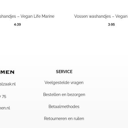
handjes – Vegan Life Marine
Vossen washandjes – Vegan 
4,39
3,95
SERVICE
Veelgestelde vragen
alzaak.nl
Bestellen en bezorgen
0 75
Betaalmethodes
en.nl
Retourneren en ruilen