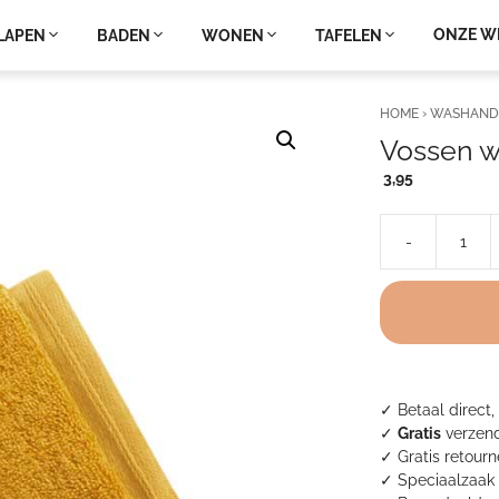
ONZE W
LAPEN
BADEN
WONEN
TAFELEN
HOME
›
WASHAND
Vossen w
3,95
-
Vossen
washandjes
-
Vegan
Life
Salamander
aantal
✓ Betaal direct,
✓
Gratis
verzend
✓ Gratis retour
✓ Speciaalzaak 