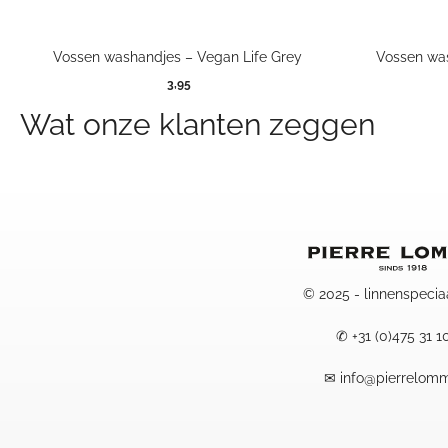
Vossen washandjes – Vegan Life Grey
Vossen was
3,95
Wat onze klanten zeggen
© 2025 - linnenspecia
✆
+31 (0)475 31 1
✉
info@pierrelomm