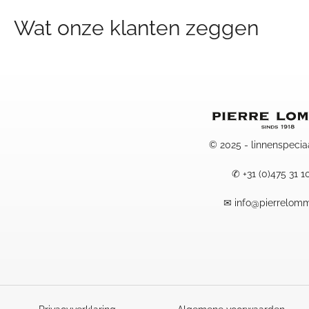
prijs
prijs
was:
is:
Wat onze klanten zeggen
29,50.
15,00.
© 2025 - linnenspecia
✆
+31 (0)475 31 1
✉
info@pierrelomm