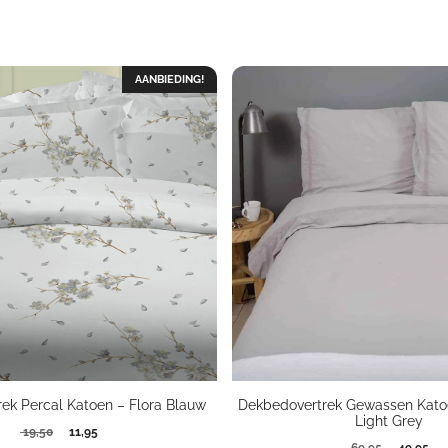
AANBIEDING!
ek Percal Katoen – Flora Blauw
Dekbedovertrek Gewassen Kato
Light Grey
Oorspronkelijke
Huidige
19,50
11,95
Oorspron
Hui
69,95
49,95