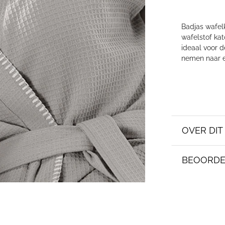
Badjas wafe
wafelstof kat
ideaal voor 
nemen naar e
OVER DI
BEOORDE