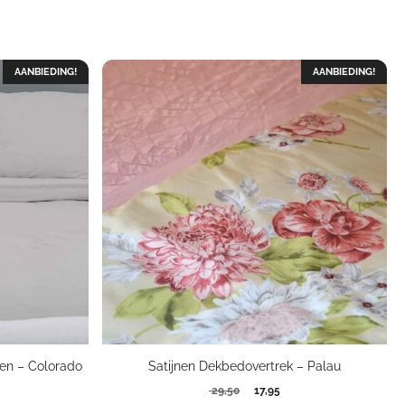
AANBIEDING!
AANBIEDING!
en – Colorado
Satijnen Dekbedovertrek – Palau
Oorspronkelijke
Huidige
29,50
17,95
kelijke
dige