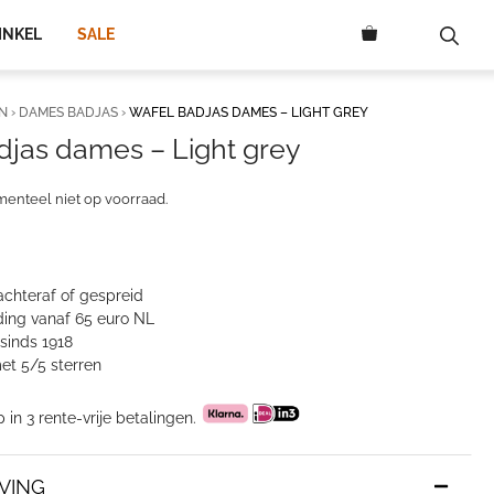
INKEL
SALE
N
›
DAMES BADJAS
›
WAFEL BADJAS DAMES – LIGHT GREY
djas dames – Light grey
menteel niet op voorraad.
achteraf of gespreid
ing vanaf 65 euro NL
sinds 1918
et 5/5 sterren
p in 3 rente-vrije betalingen.
VING