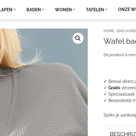
ONZE W
LAPEN
BADEN
WONEN
TAFELEN
HOME
›
BADJASSE
Wafel ba
Dit product is mo
✓ Betaal direct,
✓
Gratis
verzend
✓ Speciaalzaak 
✓
Beoordeeld m
Splits je aankoo
BESCHRIJ