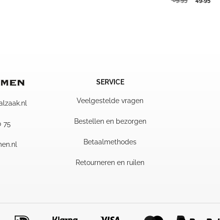
prijs
prijs
prijs
pri
was:
is:
was:
is:
19,50.
11,95.
69,95.
49,
SERVICE
Veelgestelde vragen
alzaak.nl
Bestellen en bezorgen
0 75
Betaalmethodes
en.nl
Retourneren en ruilen