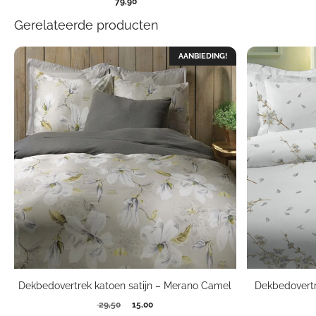
79,90
Gerelateerde producten
AANBIEDING!
Dekbedovertrek katoen satijn – Merano Camel
Dekbedovertr
Oorspronkelijke
Huidige
29,50
15,00