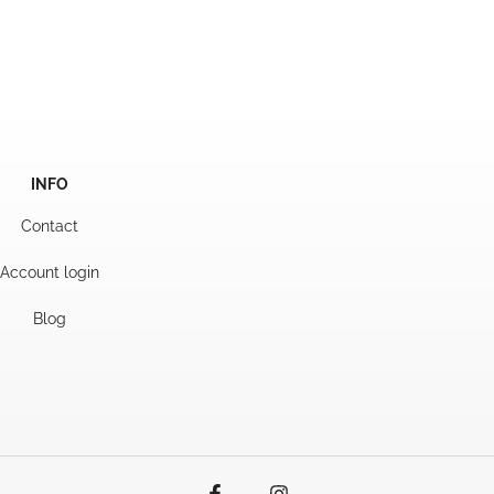
prijs
prijs
js
was:
is:
29,50.
17,95.
95.
INFO
Contact
Account login
Blog