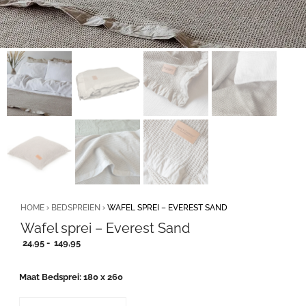
HOME
›
BEDSPREIEN
›
WAFEL SPREI – EVEREST SAND
Wafel sprei – Everest Sand
Prijsklasse:
24,95
-
149,95
24,95
tot
Maat Bedsprei
180 x 260
149,95