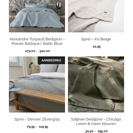
Alexandre Turpault Bedsprei –
Sprei – Iris Beige
Poesie Baltique/ Baltic Blue
24,95
Prijsklasse:
479,00
-
540,00
479,00
tot
AANBIEDING!
540,00
Sprei – Denver Zilvergrijs
Satijnen bedsprei – Chicago
Leem & meer kleuren
Prijsklasse:
79,95
-
119,95
Prijsklasse:
79,95
34,50
-
195,00