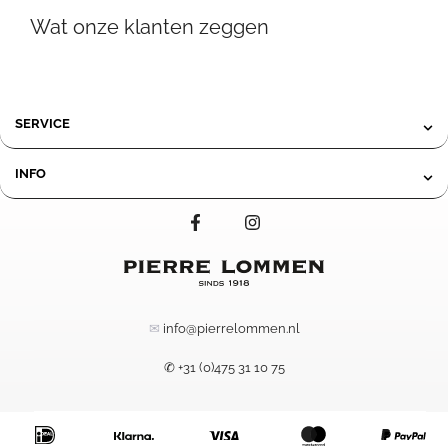
34,50
tot
Wat onze klanten zeggen
tot
119,95
195,00
SERVICE
INFO
✉
info@pierrelommen.nl
✆ +31 (0)475 31 10 75