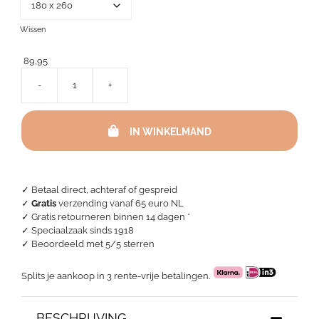
Wissen
89,95
-
+
Wafel
sprei
-
IN WINKELMAND
Everest
Sand
aantal
✓ Betaal direct, achteraf of gespreid
✓
Gratis
verzending vanaf 65 euro NL
✓ Gratis retourneren binnen 14 dagen *
✓ Speciaalzaak sinds 1918
✓
Beoordeeld met 5/5 sterren
Splits je aankoop in 3 rente-vrije betalingen.
BESCHRIJVING