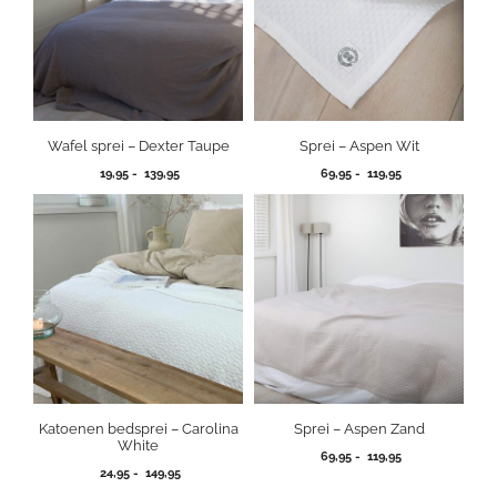
Wafel sprei – Dexter Taupe
Sprei – Aspen Wit
Prijsklasse:
Prijsklasse:
19,95
-
139,95
69,95
-
119,95
19,95
69,95
tot
tot
139,95
119,95
Katoenen bedsprei – Carolina
Sprei – Aspen Zand
White
Prijsklasse:
69,95
-
119,95
Prijsklasse:
24,95
-
149,95
69,95
24,95
tot