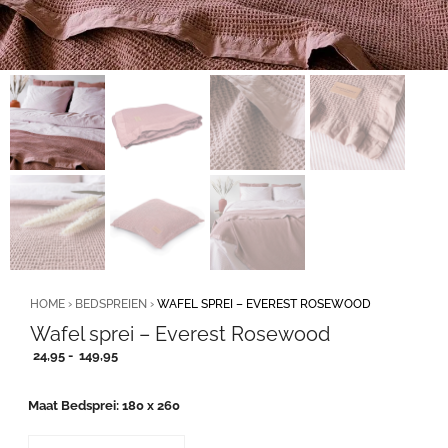
HOME
›
BEDSPREIEN
›
WAFEL SPREI – EVEREST ROSEWOOD
Wafel sprei – Everest Rosewood
Prijsklasse:
24,95
-
149,95
24,95
tot
Maat Bedsprei
180 x 260
149,95