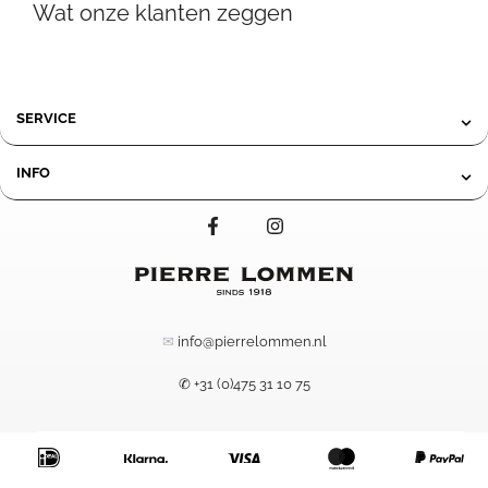
Wat onze klanten zeggen
tot
119,95
149,95
SERVICE
INFO
✉
info@pierrelommen.nl
✆ +31 (0)475 31 10 75
24,95
-