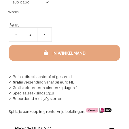
Wissen
89,95
-
+
Wafel
sprei
-
IN WINKELMAND
Everest
Rosewood
aantal
✓ Betaal direct, achteraf of gespreid
✓
Gratis
verzending vanaf 65 euro NL
✓ Gratis retourneren binnen 14 dagen *
✓ Speciaalzaak sinds 1918
✓
Beoordeeld met 5/5 sterren
Splits je aankoop in 3 rente-vrije betalingen.
BESCHRIJVING