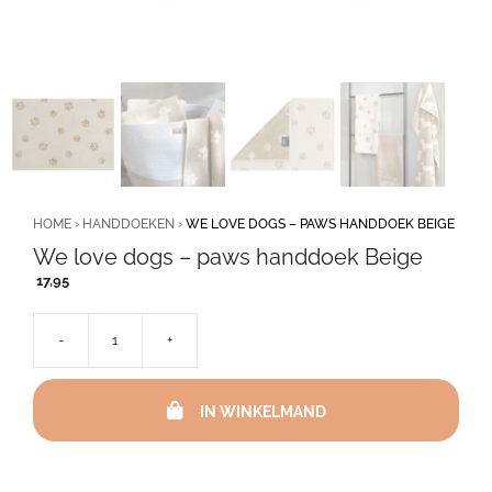
HOME
›
HANDDOEKEN
›
WE LOVE DOGS – PAWS HANDDOEK BEIGE
We love dogs – paws handdoek Beige
17,95
-
+
We
love
dogs
IN WINKELMAND
-
paws
handdoek
Beige