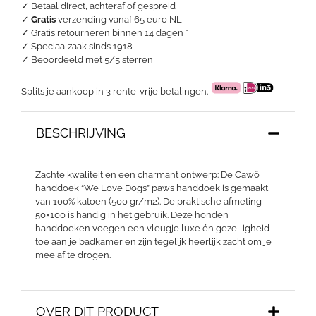
aantal
✓ Betaal direct, achteraf of gespreid
✓
Gratis
verzending vanaf 65 euro NL
✓ Gratis retourneren binnen 14 dagen *
✓ Speciaalzaak sinds 1918
✓
Beoordeeld met 5/5 sterren
Splits je aankoop in 3 rente-vrije betalingen.
BESCHRIJVING
Zachte kwaliteit en een charmant ontwerp: De Cawö
handdoek “We Love Dogs” paws handdoek is gemaakt
van 100% katoen (500 gr/m2). De praktische afmeting
50×100 is handig in het gebruik. Deze honden
handdoeken voegen een vleugje luxe én gezelligheid
toe aan je badkamer en zijn tegelijk heerlijk zacht om je
mee af te drogen.
OVER DIT PRODUCT