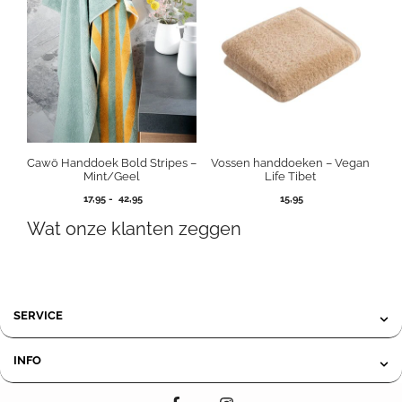
Cawö Handdoek Bold Stripes –
Vossen handdoeken – Vegan
Mint/Geel
Life Tibet
Prijsklasse:
17,95
-
42,95
15,95
17,95
Wat onze klanten zeggen
tot
42,95
SERVICE
INFO