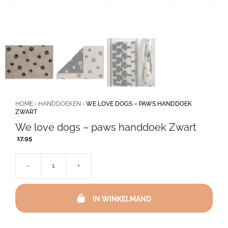
HOME
›
HANDDOEKEN
›
WE LOVE DOGS – PAWS HANDDOEK
ZWART
We love dogs – paws handdoek Zwart
17,95
-
+
We
love
dogs
IN WINKELMAND
-
paws
handdoek
Zwart