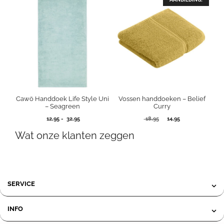
Cawö Handdoek Life Style Uni
Vossen handdoeken – Belief
– Seagreen
Curry
Prijsklasse:
Oorspronkelijke
Huidige
12,95
-
32,95
18,95
14,95
12,95
prijs
prijs
Wat onze klanten zeggen
tot
was:
is:
32,95
18,95.
14,95.
SERVICE
INFO