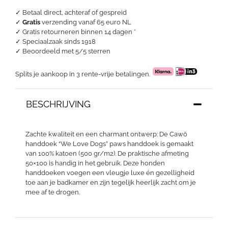
aantal
✓ Betaal direct, achteraf of gespreid
✓
Gratis
verzending vanaf 65 euro NL
✓ Gratis retourneren binnen 14 dagen *
✓ Speciaalzaak sinds 1918
✓
Beoordeeld met 5/5 sterren
Splits je aankoop in 3 rente-vrije betalingen.
BESCHRIJVING
Zachte kwaliteit en een charmant ontwerp: De Cawö
handdoek “We Love Dogs” paws handdoek is gemaakt
van 100% katoen (500 gr/m2). De praktische afmeting
50×100 is handig in het gebruik. Deze honden
handdoeken voegen een vleugje luxe én gezelligheid
toe aan je badkamer en zijn tegelijk heerlijk zacht om je
mee af te drogen.