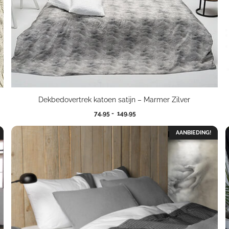
Dekbedovertrek katoen satijn – Marmer Zilver
Prijsklasse:
74,95
-
149,95
74,95
tot
AANBIEDING!
149,95