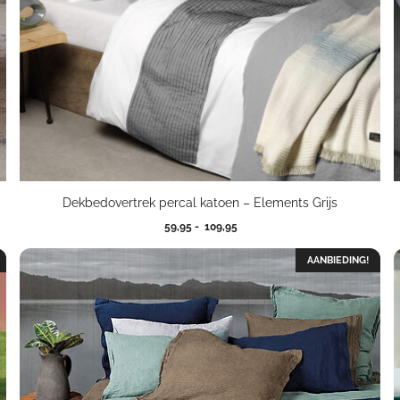
Dekbedovertrek percal katoen – Elements Grijs
Prijsklasse:
59,95
-
109,95
59,95
tot
AANBIEDING!
109,95