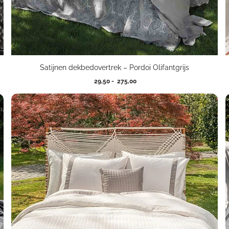
Satijnen dekbedovertrek – Pordoi Olifantgrijs
Prijsklasse:
29,50
-
275,00
29,50
tot
275,00