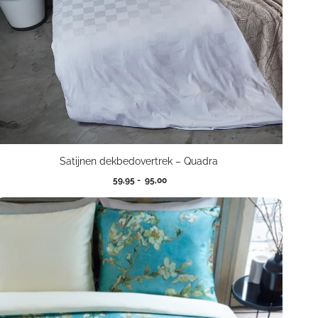
Satijnen dekbedovertrek – Quadra
Prijsklasse:
59,95
-
95,00
59,95
tot
95,00