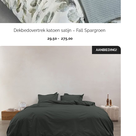
Dekbedovertrek katoen satijn – Fall Spargroen
Prijsklasse:
29,50
-
275,00
29,50
tot
AANBIEDING!
275,00