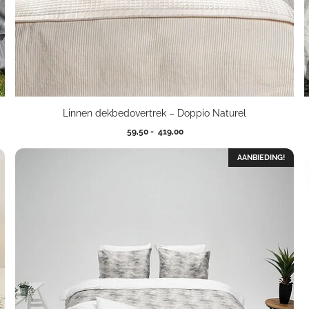
Linnen dekbedovertrek – Doppio Naturel
Prijsklasse:
59,50
-
419,00
59,50
tot
AANBIEDING!
419,00