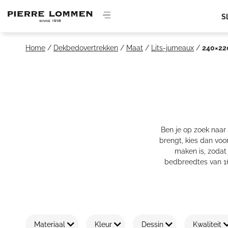
Ga
naar
S
de
inhoud
Home
/
Dekbedovertrekken
/
Maat
/
Lits-jumeaux
/
240×22
Ben je op zoek naar 
brengt, kies dan voo
maken is, zodat 
bedbreedtes van 16
Materiaal
Kleur
Dessin
Kwaliteit