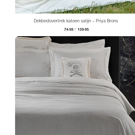
Dekbedovertrek katoen satijn – Priya Brons
Prijsklasse:
74,95
-
139,95
74,95
tot
139,95