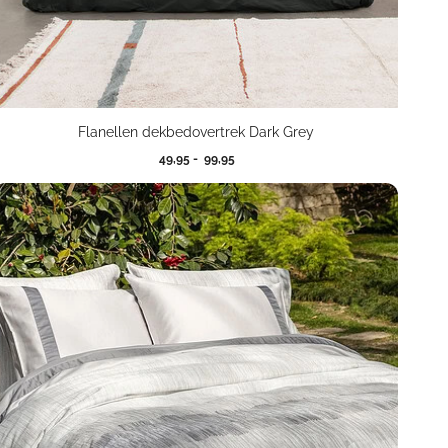
Flanellen dekbedovertrek Dark Grey
Prijsklasse:
49,95
-
99,95
49,95
tot
99,95