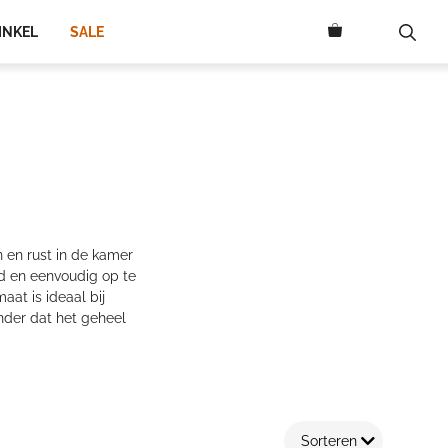
INKEL
SALE
n en rust in de kamer
id en eenvoudig op te
aat is ideaal bij
nder dat het geheel
Sorteren