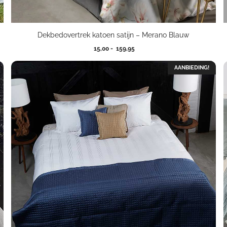
Dekbedovertrek katoen satijn – Merano Blauw
Prijsklasse:
15,00
-
159,95
15,00
tot
AANBIEDING!
159,95