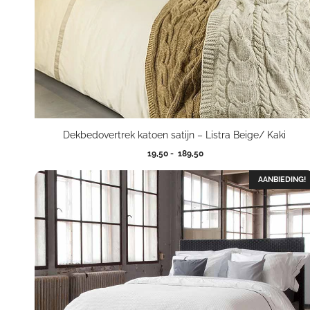
Dekbedovertrek katoen satijn – Listra Beige/ Kaki
Prijsklasse:
19,50
-
189,50
19,50
tot
AANBIEDING!
189,50