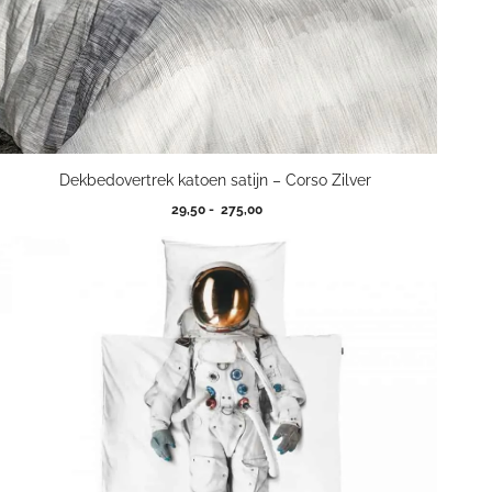
Dekbedovertrek katoen satijn – Corso Zilver
Prijsklasse:
29,50
-
275,00
29,50
tot
275,00