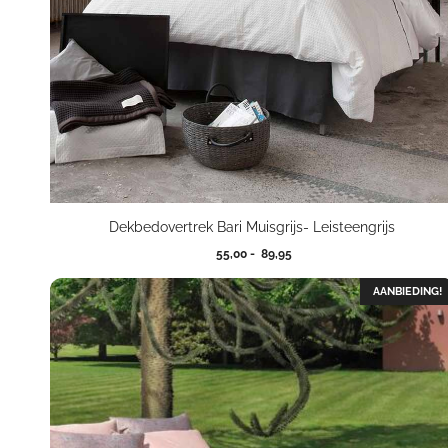
Dekbedovertrek Bari Muisgrijs- Leisteengrijs
Prijsklasse:
55,00
-
89,95
55,00
tot
AANBIEDING!
89,95