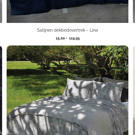
Satijnen dekbedovertrek – Lina
Prijsklasse:
15,00
-
119,95
15,00
tot
119,95