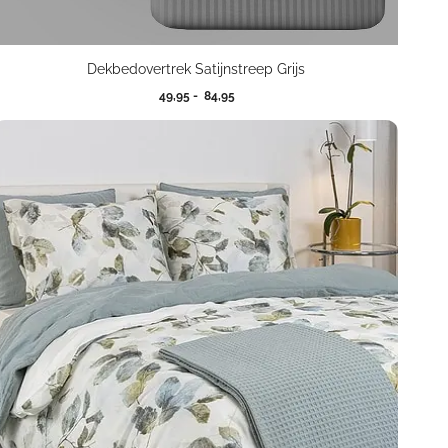
Dekbedovertrek Satijnstreep Grijs
Prijsklasse:
49,95
-
84,95
49,95
tot
84,95