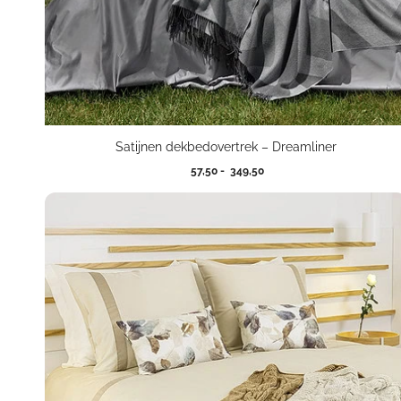
Satijnen dekbedovertrek – Dreamliner
Prijsklasse:
57,50
-
349,50
57,50
tot
349,50